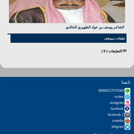
الشاعر يوسف بن عواد الظهيري الخالدي
تعليقات ديموفنف
التعليقات (
0
)
تابعنا
00966537070560
twitter
instagram
facebook
facebook-2
youtube
telegram