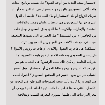
الاستثمار نتيجة للعديد من أوجه القيود؟ هل تسبب برنامج ابتعاث
مئات آلاف السعوديين بالهجرة والاستقرار في بلد الدراسة أو بلد
شريك الزواج أو بلد الاستثمار أو بلاد السياحة؟ خاصة أن الدول
التي هاجر لها السعوديون هي بريطانيا ولبنان ومصر والولايات
المتحدة والإمارات والكويت؟ ما الذي يقلق السعودي وهل قلقه
من الحاضر أم من المستقبل؟ هل التغيرات التي تشهدها المنطقة
سبب في دفع هذه الأعداد من المهاجرين السعوديين لترك
المملكة؟ هل هاجرت العقول والأبدان أم هاجرت رؤوس الأموال؟
هل يضحي السعودي بعلاقاته الاجتماعية وروابطه الأسرية ثمنا
لحرياته الخاصة إن كان ذلك سببه الرئيس؟ هل الشباب هم من
يقود حركة النزوح والهجرة طلبا للعمل أو الاستثمار، وهل أصبح
الشباب هم من يقود التغيير في المجتمع السعودي؟ أخيرا، لست
ضد الهجرة إذا كانت تأتي نتيجة لطموحات المواطن في البحث عن
الأفضل، لكنني ضدها قطعيا إذا كانت نتيجة لعلة داخلية ويجب أن
تنجز الدراسات التي طلبها الشورى لمعرفة السبب ومعالجته.