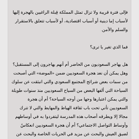
فإلى فترة قريبة ولا تزال تمثل المملكة قِبلة الراغبين بالهجرة إليها
لأسباب إما دينية أو أسباب اقتصادية، أو لأسباب تتعلق بالاستقرار
والسلم والأمن.
فما الذي تغير يا ترى؟
هل يهاجر السعوديون من الحاضر أم أنهم يهاجرون إلى المستقبل؟
وهل يمكن أن نعد هجرة السعوديين ضمن «الموضة» التي أصبحت
من سمات بعض شرائح المجتمع السعودي والتي انبثقت عن سلوك
السياحة التي ألفها البعض من السياح السعوديين منذ سنوات طويلة
والتي يمكن اعتبارها وجها من أوجه السياحة؟ أم أن هجرة
السعوديين تأتي تحت باب ثقافة الهياط والمهايط والتي لا تترك
مجالا إلا ويطرقه أصحاب هذه المدرسة ليتفردوا به في أوساطهم
وأوساط التواصل الاجتماعي؟ أم أن هجرة السعوديين انعكاسٌ
لضيق العيش والبحث عن مزيد في الحريات الخاصة والبحث عن