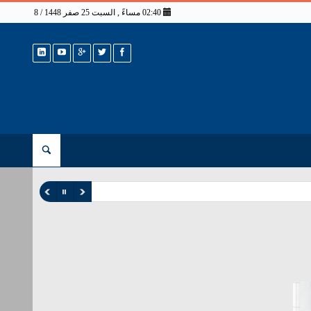
02:40 مساءً , السبت 25 صفر 1448 / 8 أغسطس 2026