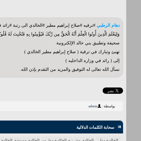
دهام الرطبي
#ترقيه #صلاح إبراهيم مطير #الخالدي الى رتبة #رائد ف
وَلِيَعْلَمَ الَّذِينَ أُوتُوا الْعِلْمَ أَنَّهُ الْحَقُّ مِن رَّبِّكَ فَيُؤْمِنُوا بِهِ فَتُخْبِتَ لَهُ قُلُ
صحيفة وتطبيق بني خالد الإلكترونية
تهنئ وتبارك في ترقية ( صلاح إبراهيم مطير الخالدي )
إلى ( رائد في وزاره الداخليه )
نسأل الله تعالى له التوفيق والمزيد من التقدم بإذن الله.
بواسطة :
admin
سحابة الكلمات الدلالية
الخالدية مول
الخالدي وش يرجع
الخالدية مول سينما
الخالدي مستشفى
الخالدي