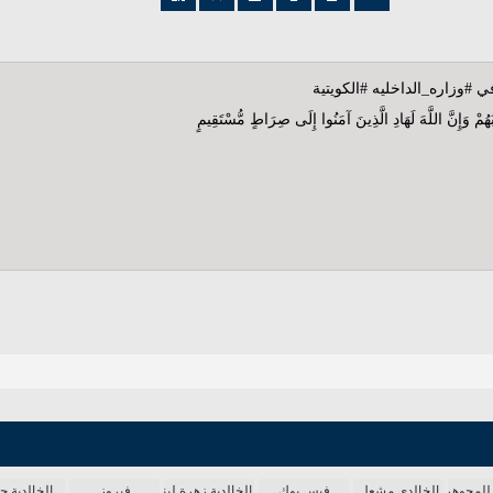
ي #وزاره_الداخليه #الكويتية
وبُهُمْ وَإِنَّ اللَّهَ لَهَادِ الَّذِينَ آمَنُوا إِلَى صِرَاطٍ مُّسْتَقِيمٍ
 للمجوهرات
الخالدي مشعل
فيس بوك
الخالدية زهرة لبنان
فيروز
الخالدية ج