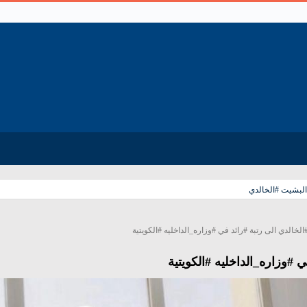
البشيت #الخالدي
لخالدي الى رتبة #رائد في #وزاره_الداخليه #الكويتية
 #وزاره_الداخليه #الكويتية