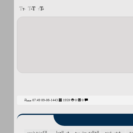
0
0
1959
09-08-1443 07:49 مساءً
دة
فيفي عبده
الخالدي وش يرجعون
في الجول
الكويتية شمس