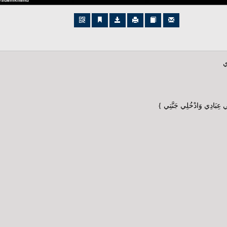
ي
 فِي عِبَادِي وَادْخُلِي جَنَّتِي }