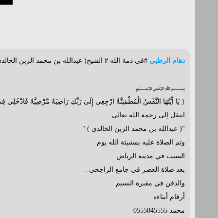
دهام الرطبي
#في ذمة الله # الشيخ( عبدالله بن محمد الزبن الخالد
﷽
{ يَا أَيَّتُهَا النَّفْسُ الْمُطْمَئِنَّةُ ارْجِعِي إِلَىٰ رَبِّكِ رَاضِيَةً مَّرْضِيَّةً فَادْخُلِي
انتقل إلى رحمة الله تعالى
"( عبدالله بن محمد الزبن الخالدي ) "
وتم الصلاة عليه بمشيئة الله يوم
السبت في مدينة الرياض
بعد صلاة العصر في جامع الراجحي .
والدفن في مقبرة النسيم
أرقام أبناءه
محمد 0555045555