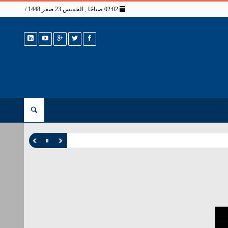
02:02 صباحًا , الخميس 23 صفر 1448 / 6 أغسطس 2026