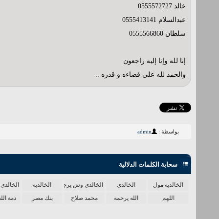
خالد 0555572727
عبدالسلام 0555413141
سلطان 0555566860
إنا لله وإنا إليه راجعون
والحمد لله على قضاءه و قدره ..
بواسطة :
admin
سحابة الكلمات الدلالية
الخالدية مول
الخالدي
الخالدي وش يرجع
الخالدية
الخالدي 
اللهم
الله يرحمه
محمد صلاح
بنك مصر
ذمة الل