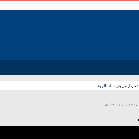
لشمردل من بني خالد بالجوف
بن محمد الزبن الخالدي