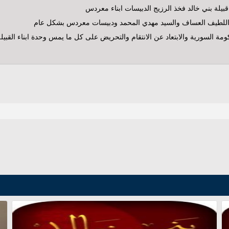
بيلة بني خالد فخذ الرزيج الدبيسات ابناء معردس
ر عبداللطيف العساف والسيد مهدي المحمد ودبيسات معردس بشكل عام
حكومة السورية والابتعاد عن الانتقام والتحريض على كل ما يمس وحدة ابناء القب