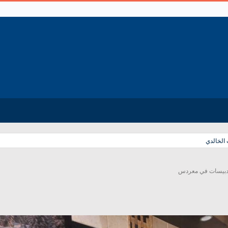
الخالدي
الدبيسات في معردس