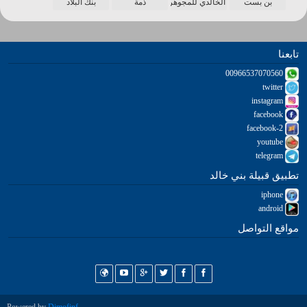
بن بست
الخالدي للمجوهرات
ذمة
بنك البلاد
تابعنا
00966537070560
twitter
instagram
facebook
facebook-2
youtube
telegram
تطبيق قبيلة بني خالد
iphone
android
مواقع التواصل