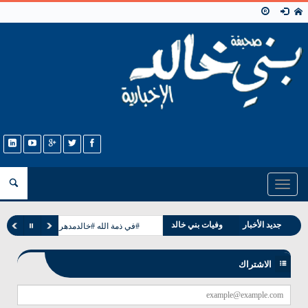
Toggle
navigation
جديد الأخبار
وفيات بني خالد
#في ذمة الله #خالدمدهر مرعي الخالدي
مناسبات بني خالد
الاشتراك