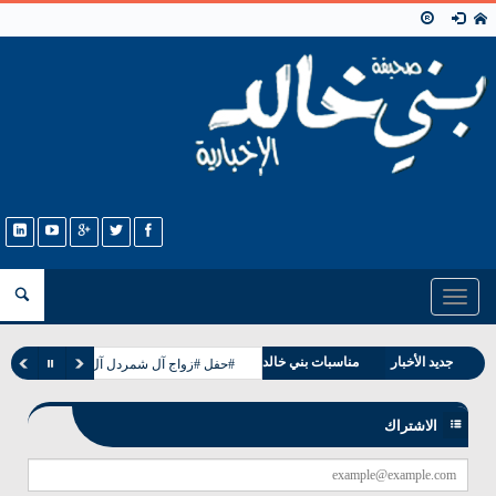
Toggle
navigation
وفيات بني خالد
جديد الأخبار
مناسبات بني خالد
#حفل #زواج آل شمردل آل مطر القرشه بني
الاشتراك