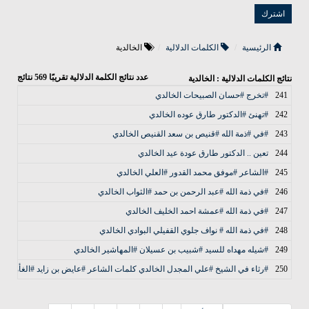
الرئيسية
الكلمات الدلالية
الخالدية
عدد نتائج الكلمة الدلالية تقريبًا
569
نتائج
نتائج الكلمات الدلالية : الخالدية
241
#تخرج #حسان الصبيحات الخالدي
242
#تهنئ #الدكتور طارق عوده الخالدي
243
#في #ذمة الله #قنيص بن سعد القنيص الخالدي
244
تعين .. الدكتور طارق عودة عيد الخالدي
245
#الشاعر #موفق محمد القدور #العلي الخالدي
246
#في ذمة الله #عبد الرحمن بن حمد #الثواب الخالدي
247
#في ذمة الله #عمشة احمد الخليف الخالدي
248
#في ذمة الله # نواف جلوي القفيلي البوادي الخالدي
249
#شيله مهداه للسيد #شبيب بن عسيلان #المهاشير الخالدي
250
#رثاء في الشيخ #علي المجدل الخالدي كلمات الشاعر #عايض بن زايد #الغأمدي