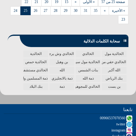
صفحة 25 من 57
« الأولى
«
15
19
20
21
22
» الأخيرة
»
35
31
30
29
28
27
26
25
24
23
سحابة الكلمات الدلالية
الخالدية مول
الخالدي
الخالدي وش يرجع
الخالدية
الخالدي حقي من الدنيا
الخالدية مول سينما
بن وهيل
الخالدية حمص
الله أكبر
بنات الشمس
الله
الخالدي مستشفى
بنك الرياض
ذمة الله
ذمة بالانجليزي
ذمة المسلمين واحدة
بن بست
الخالدي للمجوهرات
ذمة
بنك البلاد
تابعنا
00966537070560
twitter
instagram