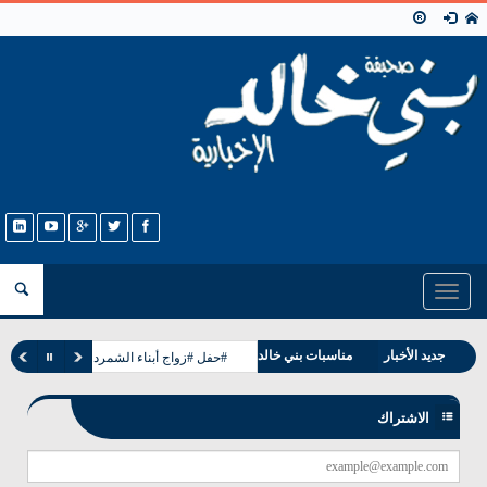
Toggle
navigation
وفيات بني خالد
جديد الأخبار
مناسبات بني خالد
#حفل #زواج أبناء الشمردل من بني خالد ب
الاشتراك