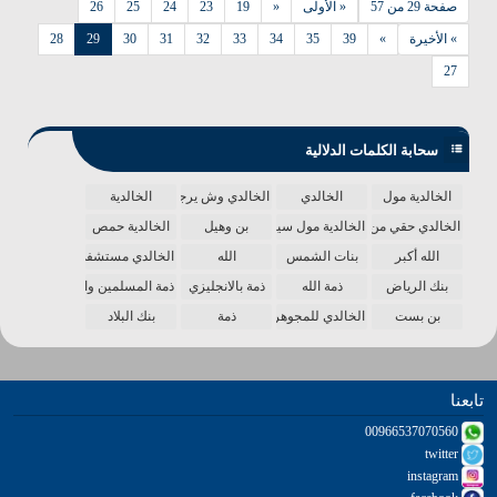
صفحة 29 من 57
« الأولى
«
19
23
24
25
26
» الأخيرة
»
39
35
34
33
32
31
30
29
28
27
سحابة الكلمات الدلالية
الخالدية مول
الخالدي
الخالدي وش يرجع
الخالدية
الخالدي حقي من الدنيا
الخالدية مول سينما
بن وهيل
الخالدية حمص
الله أكبر
بنات الشمس
الله
الخالدي مستشفى
بنك الرياض
ذمة الله
ذمة بالانجليزي
ذمة المسلمين واحدة
بن بست
الخالدي للمجوهرات
ذمة
بنك البلاد
تابعنا
00966537070560
twitter
instagram