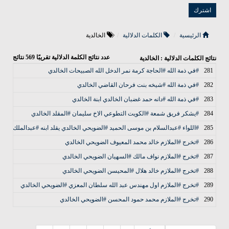
الرئيسية
الكلمات الدلالية
الخالدية
عدد نتائج الكلمة الدلالية تقريبًا
569
نتائج
نتائج الكلمات الدلالية : الخالدية
281
#في ذمة الله #الحاجة كرمة نمر الدخل الله الصبيحات الخالدي
282
#في ذمة الله #شيخه بنت فرحان القاضي الخالدي
283
#في ذمة الله #دانه حمد غضبان الخالدي ابنة الخالدي
284
#يشكر فريق شمعة #الكويت التطوعي الاخ سليمان #المقلد الخالدي
285
#اللواء #عبدالسلام بن موسى الحميد #الضويحي الخالدي يقلد ابنه #عبدالملك رتبه م
286
#تخرج #الملازم خالد محمد المعيوف الضويحي الخالدي
287
#تخرج #الملازم نواف مالك #السهيان الضويحي الخالدي
288
#تخرج #الملازم خالد هلال #المحيسن الضويحي الخالدي
289
#تخرج #الملازم اول مهندس عبد الله سلطان المعزي #الضويحي الخالدي
290
#تخرج #الملازم محمد حمود المحسن #الضويحي الخالدي