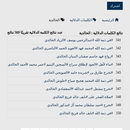
الرئيسية
الكلمات الدلالية
الخالدية
عدد نتائج الكلمة الدلالية تقريبًا
569
نتائج
نتائج الكلمات الدلالية : الخالدية
341
#في ذمة الله #عبدالرحمن يوسف #الزياد الخالدي
الأخ
342
#في ذمة الله #محمد فهد #العويد الحمد #الناصري الخالدي
الأخ
343
#زواج فهد جاسم صقبان البنيان الخالدي
الأخ
344
#نداء لأهل #الجود لإطلاق سراح #السجين اليتيم #عمر محمد #أحمد الخالدي
الأخ
345
#تخرج طارق بن #شريدة حامد #الضويحي الخالدي
الأخ
346
#في ذمة الله #محمد هجيج صياح #علوش الخالدي
الأخ
347
#تخرج مشعل #حمد عبدالله #المعضادي الخالدي
الأخ
348
#صلاة الفجر على #نايف خالد فريج الخالدي
الأخ
349
#تخرج #حمد سلطان محمد آل #مذكور الخالدي
الأخ
350
#في ذمة الله #نايف خالد فريج الخالدي
الأخ