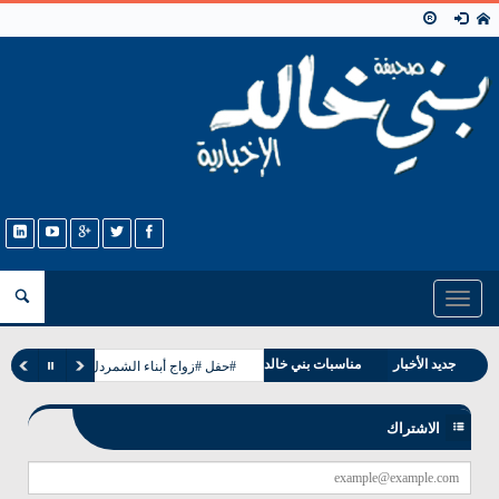
Toggle
navigation
وفيات بني خالد
جديد الأخبار
مناسبات بني خالد
#حفل #زواج أبناء الشمردل من بني خالد ب
الاشتراك