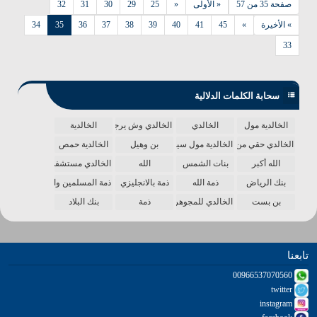
صفحة 35 من 57
« الأولى
«
25
29
30
31
32
» الأخيرة
»
45
41
40
39
38
37
36
35
34
33
سحابة الكلمات الدلالية
الخالدية مول
الخالدي
الخالدي وش يرجع
الخالدية
الخالدي حقي من الدنيا
الخالدية مول سينما
بن وهيل
الخالدية حمص
الله أكبر
بنات الشمس
الله
الخالدي مستشفى
بنك الرياض
ذمة الله
ذمة بالانجليزي
ذمة المسلمين واحدة
بن بست
الخالدي للمجوهرات
ذمة
بنك البلاد
تابعنا
00966537070560
twitter
instagram