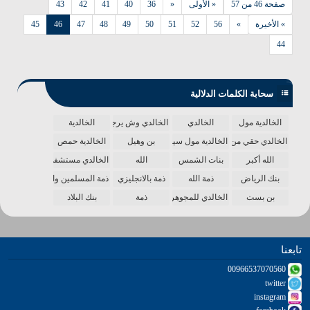
صفحة 46 من 57
« الأولى
«
36
40
41
42
43
» الأخيرة
»
56
52
51
50
49
48
47
46
45
44
سحابة الكلمات الدلالية
الخالدية مول
الخالدي
الخالدي وش يرجع
الخالدية
الخالدي حقي من الدنيا
الخالدية مول سينما
بن وهيل
الخالدية حمص
الله أكبر
بنات الشمس
الله
الخالدي مستشفى
بنك الرياض
ذمة الله
ذمة بالانجليزي
ذمة المسلمين واحدة
بن بست
الخالدي للمجوهرات
ذمة
بنك البلاد
تابعنا
00966537070560
twitter
instagram