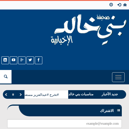
Toggle
navigation
وفيات بني خالد
جديد الأخبار
مناسبات بني خالد
#تخرج #عبدالعزيز مسعد البشيت #الخالدي
الاشتراك