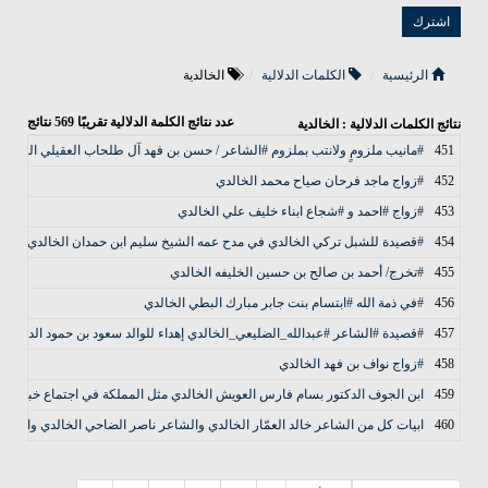
الرئيسية
الكلمات الدلالية
الخالدية
عدد نتائج الكلمة الدلالية تقريبًا
569
نتائج
نتائج الكلمات الدلالية : الخالدية
451
#مانيب ملزومٍ ولانتب بملزوم #الشاعر / حسن بن فهد آل طلحاب العقيلي الخالدي
452
#زواج ماجد فرحان صياح محمد الخالدي
453
#زواج #احمد و #شجاع ابناء خليف علي الخالدي
454
#قصيدة للشبل تركي الخالدي في مدح عمه الشيخ سليم ابن حمدان الخالدي
455
#تخرج/ أحمد بن صالح بن حسين الخليفه الخالدي
456
#في ذمة الله #ابتسام بنت جابر مبارك البطي الخالدي
457
#قصيدة #الشاعر #عبدالله_الضليعي_الخالدي إهداء للوالد سعود بن حمود الدعيفس
458
#زواج نواف بن فهد الخالدي
459
ابن الجوف الدكتور بسام فارس العويش الخالدي مثل المملكة في اجتماع خبراء الزراعة لمجم
460
ابيات كل من الشاعر خالد العمّار الخالدي والشاعر ناصر الضاحي الخالدي والشي