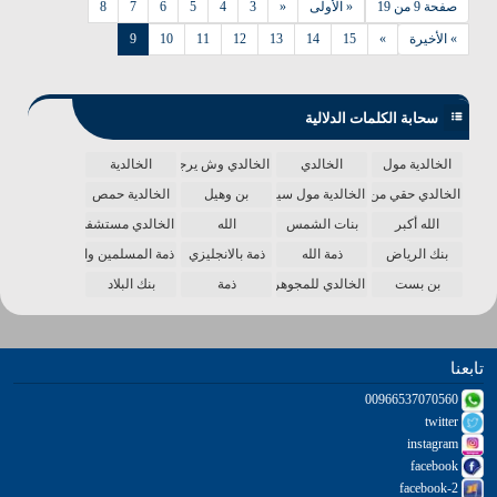
صفحة 9 من 19
« الأولى
«
3
4
5
6
7
8
» الأخيرة
»
15
14
13
12
11
10
9
سحابة الكلمات الدلالية
الخالدية مول
الخالدي
الخالدي وش يرجع
الخالدية
الخالدي حقي من الدنيا
الخالدية مول سينما
بن وهيل
الخالدية حمص
الله أكبر
بنات الشمس
الله
الخالدي مستشفى
بنك الرياض
ذمة الله
ذمة بالانجليزي
ذمة المسلمين واحدة
بن بست
الخالدي للمجوهرات
ذمة
بنك البلاد
تابعنا
00966537070560
twitter
instagram
facebook
facebook-2