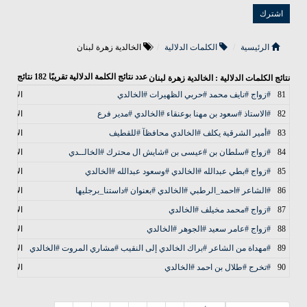
الرئيسية
الكلمات الدلالية
الخالدية زهرة لبنان
عدد نتائج الكلمة الدلالية تقريبًا
182
نتائج
نتائج الكلمات الدلالية : الخالدية زهرة لبنان
81
#زواج #نايف محمد #حربي الظهيرات #الخالدي
الأخبار
82
#الاستاذ #سعود بن مهنا بوعنقاء #الخالدي #مدير فرع
الأخبار
83
#أمير الشرقية يكلف #الخالدي محافظآ #للقطيف
الأخبار
84
#زواج #سلطان بن #عيسى بن #شايش ال محترك #الخالــدي
الأخبار
85
#زواج #بطي عبدالله #الخالدي #وسعود عبدالله #الخالدي
الأخبار
86
#الشاعر #احمد_الرطبي #الخالدي #بعنوان #داستنا_برجليها
الأخبار
87
#زواج #محمد مخيلف #الخالدي
الأخبار
88
#زواج #عامر سعيد #الجوهر #الخالدي
الأخبار
89
#مهداة من الشاعر #براك الخالدي إلى النقيب #مشاري المروت #الخالدي
الأخبار
90
#تخرج #طلال بن احمد #الخالدي
الأخبار