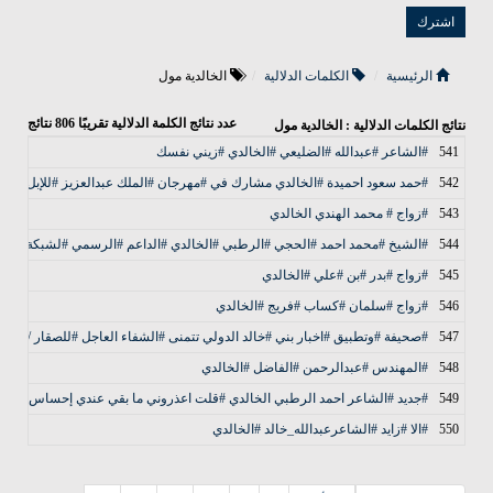
الرئيسية
الكلمات الدلالية
الخالدية مول
عدد نتائج الكلمة الدلالية تقريبًا
806
نتائج
نتائج الكلمات الدلالية : الخالدية مول
541
#الشاعر #عبدالله #الضليعي #الخالدي #زيني نفسك
542
#حمد سعود احميدة #الخالدي مشارك في #مهرجان #الملك عبدالعزيز #للإبل
543
#زواج # محمد الهندي الخالدي
544
#الشيخ #محمد احمد #الحجي #الرطبي #الخالدي #الداعم #الرسمي #لشبكة #بني_خ
545
#زواج #بدر #بن #علي #الخالدي
546
#زواج #سلمان #كساب #فريج #الخالدي
547
#صحيفة #وتطبيق #اخبار بني #خالد الدولي تتمنى #الشفاء العاجل #للصقار / #عبد
548
#المهندس #عبدالرحمن #الفاضل #الخالدي
549
‏#جديد #الشاعر احمد الرطبي الخالدي #قلت اعذروني ما بقي عندي إحساس
550
#الا #زايد #الشاعرعبدالله_خالد #الخالدي