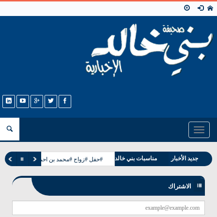
Toggle
navigation
جديد الأخبار
مناسبات بني خالد
#حفل #زواج #محمد بن احمد بن عيسى الحمد
وفيات بني خالد
الاشتراك