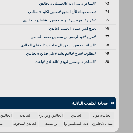
73
#الشاعر #عبد_الاله #الحسيان #الخالدي
74
قصيده مهداء للأخ الشيخ #مفلح_الكايد #الخالدي
75
#تخرج #المهندس #الوليد حسين الشامان #الخالدي
76
تخرج انس عثمان الحميد الخالدي
77
#تخرج #عبدالرحمن بن سعد بن محمد الخالدي
78
#الشاعر #حسن بن فهد آل طلحاب #العقيلي الخالدي
79
#مطلوب #تبرع #بالدم بِسْم #علي صالح #الخالدي
80
#الشاعر #ابوصقر_النهدي #الخالدي #ياعنك
سحابة الكلمات الدلالية
الخالدية مول
الخالدي
الخالدي وش يرجع
الخالدية
الخالدي 
ذمة بالانجليزي
ذمة المسلمين واحدة
بن بست
الخالدي للمجوهرات
ذم