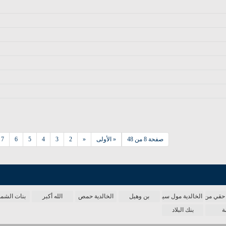
صفحة 8 من 48
« الأولى
«
2
3
4
5
6
7
حقي من الدنيا
الخالدية مول سينما
بن وهيل
الخالدية حمص
الله أكبر
بنات الش
ة
بنك البلاد