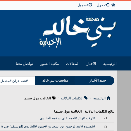
دخول
تسجيل
الرئيسية
الاخبار
المقالات
مكتبة الصور
تواصل معنا
جديد الأخبار
مناسبات بني خالد
#عقد قران #مشعل فل
وفيات بني خالد
الرئيسية
الكلمات الدلالية
الخالدية مول سينما
نتائج الكلمات الدلالية : الخالدية مول سينما
71
#ترقيه #رائد #احمد علي سلامه الخالدي
72
#قصيدة #عبدالرحمن_بن_سعد بن #حمود #الخالدي (ابوسيف) في #العر