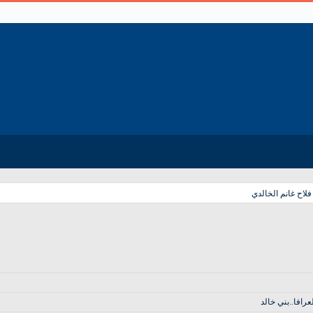
اح غانم الخالدي
افا..بني خالد