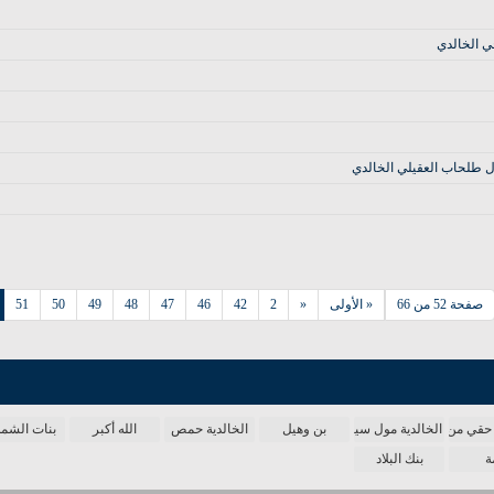
ي الخالدي
ل طلحاب العقيلي الخالدي
صفحة 52 من 66
« الأولى
«
2
42
46
47
48
49
50
51
حقي من الدنيا
الخالدية مول سينما
بن وهيل
الخالدية حمص
الله أكبر
بنات الش
ة
بنك البلاد