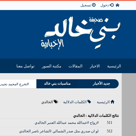
دخول
تسجيل
الرئيسية
الاخبار
المقالات
مكتبة الصور
تواصل معنا
وفيات بني خالد
جديد الأخبار
مناسبات بني خالد
#تخرج #محمد نجيب 
الرئيسية
الكلمات الدلالية
الخالدي
نتائج الكلمات الدلالية : الخالدي
511
#زواج #عبدالله محمد عبدالله العنبر الخالدي
512
‏لو ان صدري مثل صدر الشمالي /الشاعر ناصر الخالدي