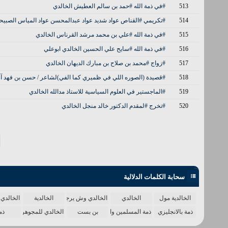
513
#في ذمة الله #حمد بن سالم العطيش الخالدي
514
#تكريمي #القناص عواد شديد عواد عبدالمحسن عواد المياس الصبيح
515
#في ذمة الله #علي بن محمد مرشد القرناس الخالدي
516
#في ذمة الله #سايح علي الحسين الخالدي ابوعلي
517
#زواج #محمد بن صلاح بن مبارك الديهان الخالدي
518
#قصيدة (الصوره اللي في ظميري كما الفي)لشاعر / حسن بن فهد آ
519
#الماجستير في العلوم السياسية للاستاذ مدالله الخالدي
520
#تخرج #لمقدم الدكتور خالد منجل الخالدي
سحابة الكلمات الدلالية
الخالدية مول
الخالدي
الخالدي وش يرجع
الخالدية
الخالدي 
ذمة بالانجليزي
ذمة المسلمين واحدة
بن بست
الخالدي للمجوهرات
ذم