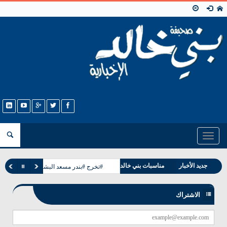
Toggle
navigation
وفيات بني خالد
جديد الأخبار
مناسبات بني خالد
#تخرج #بندر مسعد البشيت #الخالدي
الاشتراك