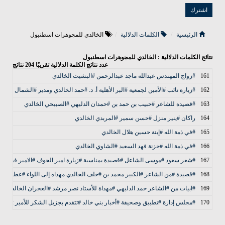
الرئيسية
الكلمات الدلالية
الخالدي للمجوهرات اسطنبول
نتائج الكلمات الدلالية : الخالدي للمجوهرات اسطنبول
عدد نتائج الكلمة الدلالية تقريبًا
204
نتائج
161
#زواج المهندس عبدالله ماجد عبدالرحمن #البشيت الخالدي
162
#زيارة نائب #الأمين لجمعية #البر الأهلية أ. د. #حمد الخالدي ومدير #الشمال ال
163
#قصيدة للشاعر #حبيب بن حمد بن #حمدان الدليهي #الصبيحي الخالدي
164
راكان #ينير منزل #حسن سمير #المربدي الخالدي
165
#في ذمة الله #إبنة حسين هلال الخالدي
166
#في ذمة الله #خزنة فهد السعيد #الشاوي الخالدي
167
#شعر سعود #موسى الشاعل #قصيدة بمناسبة #زيارة امير الجوف #الامير فيصل ب
168
#قصيدة #من الشاعر #الكبير محمد بن #خلف الخالدي مهداه إلى اللواء #عطيه بن ج
169
#ابيات من #الشاعر حمد الدليهي #مهداة للأستاذ نصر مرشد #العجران الخالدي #تقد
170
#مجلس إدارة #تطبيق وصحيفة #أخبار بني خالد #تتقدم بجزيل الشكر للأمير : #نه