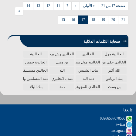
صفحة 17 من 21
« الأولى
«
7
11
12
13
14
»
15
16
17
18
19
20
21
سحابة الكلمات الدلالية
الخالدية مول
الخالدي
الخالدي وش يرجع
الخالدية
الخالدي حقي من الدنيا
الخالدية مول سينما
بن وهيل
الخالدية حمص
الله أكبر
بنات الشمس
الله
الخالدي مستشفى
بنك الرياض
ذمة الله
ذمة بالانجليزي
ذمة المسلمين واحدة
بن بست
الخالدي للمجوهرات
ذمة
بنك البلاد
تابعنا
00966537070560
twitter
instagram