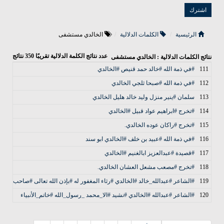
الرئيسية
الكلمات الدلالية
الخالدي مستشفى
عدد نتائج الكلمة الدلالية تقريبًا
350
نتائج
نتائج الكلمات الدلالية : الخالدي مستشفى
111
#في ذمة الله #خالد حمد قنيص #الخالدي
112
#في ذمة الله #صبحا ثلجي الخالدي
113
سلمان #ينير منزل وليد خالد هليل الخالدي
114
#تخرج #ابراهيم عواد قبيل #الخالدي
115
#تخرج #راكان عوده الخالدي.
116
#في ذمة الله #عبيد بن خلف #الخالدي ابو سند
117
#‏قصيدة #عبدالعزيز ابالغنيم #الخالدي
118
#تخرج #مصعب مشعل العشان الخالدي.
119
#الشاعر #عبدالله_خالد #الخالدي #رثاء المغفور له #بإذن الله تعالى #صاحب السمو
120
#الشاعر #عبدالله #الخالدي #نشيد #الا_محمد _رسول_الله #خاتم_الأنبياء