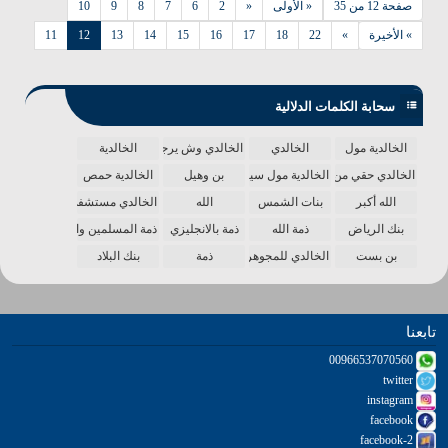
صفحة 12 من 35
« الأولى
«
2
6
7
8
9
10
» الأخيرة
»
22
18
17
16
15
14
13
12
11
سحابة الكلمات الدلالية
الخالدية مول
الخالدي
الخالدي وش يرجع
الخالدية
الخالدي حقي من الدنيا
الخالدية مول سينما
بن وهيل
الخالدية حمص
الله أكبر
بنات الشمس
الله
الخالدي مستشفى
بنك الرياض
ذمة الله
ذمة بالانجليزي
ذمة المسلمين واحدة
بن بست
الخالدي للمجوهرات
ذمة
بنك البلاد
تابعنا
00966537070560
twitter
instagram
facebook
facebook-2