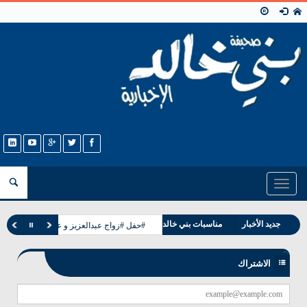
Toggle
navigation
جديد الأخبار
مناسبات بني خالد
#حفل #زواج عبدالعزيز و عبدالله ابناء حجاب
وفيات بني خالد
الاشتراك