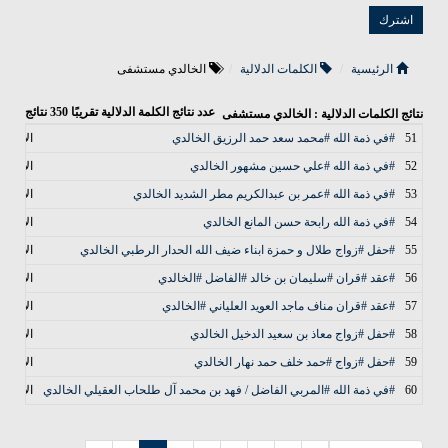
الرئيسية
الكلمات الدلالية
الخالدي مستشفى
عدد نتائج الكلمة الدلالية تقريبًا
350
نتائج
نتائج الكلمات الدلالية : الخالدي مستشفى
51
#في ذمة الله #محمد سعد حمد الرزيق الخالدي
الأخبار
52
#في ذمة الله #علي حسين مشهور الخالدي
الأخبار
53
#في ذمة الله #عمر بن عبدالكريم مطر الشديد الخالدي
الأخبار
54
#في ذمة الله رابحة حسن المانع الخالدي
الأخبار
55
#حفل #زواج طلال و حمزة ابناء ضيف الله الحدار الرطبي الخالدي
الأخبار
56
#عقد #قران #سليمان بن خالد #الفاضل #الخالدي
الأخبار
57
#عقد #قران مناف ماجد العويد العلياني #الخالدي
الأخبار
58
#حفل #زواج معاذ بن سعيد الدخيل الخالدي
الأخبار
59
#حفل #زواج #حمد خلف حمد نهار الخالدي
الأخبار
60
#في ذمة الله #المربي الفاضل / فهد بن محمد آل طلحاب العقيلي الخالدي
الأخبار