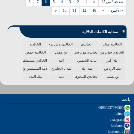
صفحة 6 من 35
«
1
2
3
4
5
6
7
8
» الأخيرة
»
16
12
11
10
9
سحابة الكلمات الدلالية
الخالدية مول
الخالدي
الخالدي وش يرجع
الخالدية
الخالدي حقي من الدنيا
الخالدية مول سينما
بن وهيل
الخالدية حمص
الله أكبر
بنات الشمس
الله
الخالدي مستشفى
بنك الرياض
ذمة الله
ذمة بالانجليزي
ذمة المسلمين واحدة
بن بست
الخالدي للمجوهرات
ذمة
بنك البلاد
تابعنا
00966537070560
twitter
instagram
facebook
facebook-2