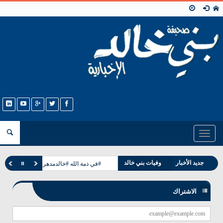
Toggle
navigation
جديد الأخبار
وفيات بني خالد
#في ذمة الله #خالدمدهر مرعي الخالدي
مناسبات بني خالد
الاشتراك