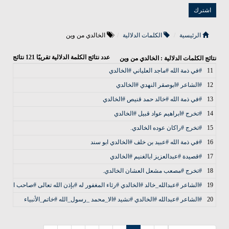
الرئيسية
الكلمات الدلالية
الخالدي من وين
عدد نتائج الكلمة الدلالية تقريبًا
121
نتائج
نتائج الكلمات الدلالية : الخالدي من وين
11
#في ذمة الله #ماجد العلياني #الخالدي
12
#الشاعر #ابوصقر النهدي #الخالدي
13
#في ذمة الله #خالد حمد قنيص #الخالدي
14
#تخرج #ابراهيم عواد قبيل #الخالدي
15
#تخرج #راكان عوده الخالدي.
16
#في ذمة الله #عبيد بن خلف #الخالدي ابو سند
17
#‏قصيدة #عبدالعزيز ابالغنيم #الخالدي
18
#تخرج #مصعب مشعل العشان الخالدي.
19
#الشاعر #عبدالله_خالد #الخالدي #رثاء المغفور له #بإذن الله تعالى #صاحب السمو 
20
#الشاعر #عبدالله #الخالدي #نشيد #الا_محمد _رسول_الله #خاتم_الأنبياء