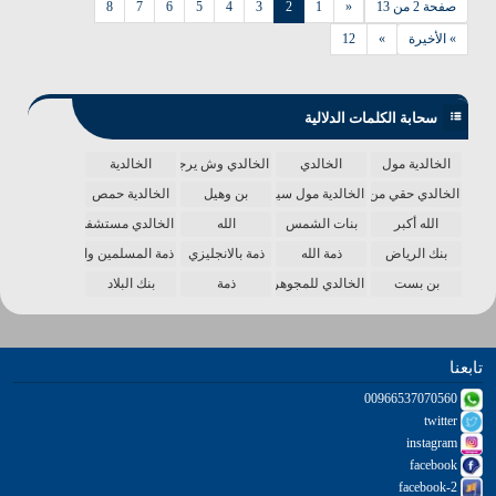
صفحة 2 من 13
«
1
2
3
4
5
6
7
8
» الأخيرة
»
12
سحابة الكلمات الدلالية
الخالدية مول
الخالدي
الخالدي وش يرجع
الخالدية
الخالدي حقي من الدنيا
الخالدية مول سينما
بن وهيل
الخالدية حمص
الله أكبر
بنات الشمس
الله
الخالدي مستشفى
بنك الرياض
ذمة الله
ذمة بالانجليزي
ذمة المسلمين واحدة
بن بست
الخالدي للمجوهرات
ذمة
بنك البلاد
تابعنا
00966537070560
twitter
instagram
facebook
facebook-2