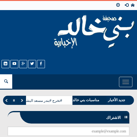
Toggle
navigation
جديد الأخبار
مناسبات بني خالد
#تخرج #بندر مسعد البشيت #الخالدي
وفيات بني خالد
الاشتراك