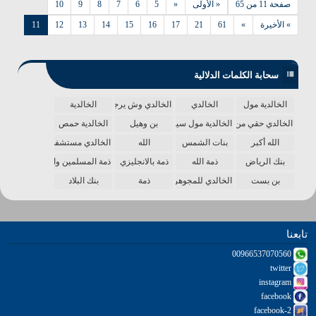
صفحة 11 من 65
« الأولى
«
5
6
7
8
9
10
» الأخيرة
»
61
21
17
16
15
14
13
12
11
سحابة الكلمات الدلالية
الخالدية مول
الخالدي
الخالدي وش يرجع
الخالدية
الخالدي حقي من الدنيا
الخالدية مول سينما
بن وهيل
الخالدية حمص
الله أكبر
بنات الشمس
الله
الخالدي مستشفى
بنك الرياض
ذمة الله
ذمة بالانجليزي
ذمة المسلمين واحدة
بن بست
الخالدي للمجوهرات
ذمة
بنك البلاد
تابعنا
00966537070560
twitter
instagram
facebook
facebook-2