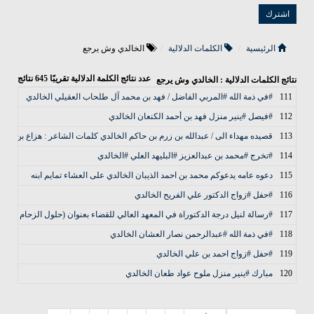
الرئيسية
الكلمات الدلالية
الخالدي وش يرجع
عدد نتائج الكلمة الدلالية تقريبًا
645
نتائج
نتائج الكلمات الدلالية : الخالدي وش يرجع
111
#في ذمة الله #المربي الفاضل / فهد بن محمد آل طلحاب العقيلي الخالدي
112
#فيصل #ينير منزل فهد بن أحمد الكنعان الخالدي
113
‏قصيده مهداء الى / عبدالله بن زرم بن حاكم الخالدي كلمات الشاعر : هزاع بن مزيد
114
#تخرج #محمد بن عبدالعزيز #البليهد العلي #الخالدي
115
دعوه عامه يدعوكم محمد بن احمد الذيبان الخالدي على العشاء تمايم ابنه
116
#حفل #زواج الدكتور علي الفريح الخالدي
117
#رسالة لنيل درجة الدكتوراة في المعهد العالي للقضاء بعنوان (حلول الزحام في المناسك) د. خالد 
118
#في ذمة الله #عبدالرحمن نصار العشان الخالدي
119
#حفل #زواج احمد بن علي الخالدي
120
مبارك #ينير منزل ملوح عواد طعان الخالدي