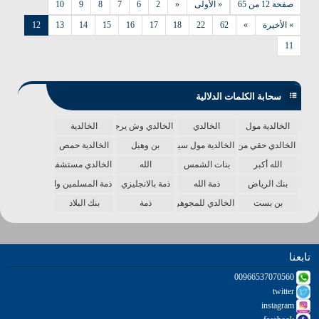
صفحة 12 من 65
« الأولى
«
2
6
7
8
9
10
» الأخيرة
»
62
22
18
17
16
15
14
13
12
11
سحابة الكلمات الدلالية
الخالدية مول
الخالدي
الخالدي وش يرجع
الخالدية
الخالدي حقي من الدنيا
الخالدية مول سينما
بن وهيل
الخالدية حمص
الله أكبر
بنات الشمس
الله
الخالدي مستشفى
بنك الرياض
ذمة الله
ذمة بالانجليزي
ذمة المسلمين واحدة
بن بست
الخالدي للمجوهرات
ذمة
بنك البلاد
تابعنا
00966537070560
twitter
instagram