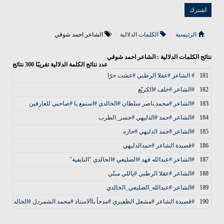
الرئيسية
الكلمات الدلالية
الشاعر احمد شوقي
نتائج الكلمات الدلالية : الشاعر احمد شوقي
عدد نتائج الكلمة الدلالية تقريبًا
300
نتائج
181
# الشاعر #عقلا الرطبي #عشت حرّا
ال
182
#الشاعر #خلف #الكريّع
ال
183
#الشاعر #محمد ناصر سلطان #الخالدي #استمع يا #صاحبي للعارفين
ال
184
#الشاعر #حمد #الدليهي #جسر_الطرب
ال
185
#الشاعر #حمد الدليهي #حاره
ال
186
#قصيدة الشاعر #حمدالدليهي
ال
187
#الشاعر #عبدالله فهد #الضليعي #الخالدي "النايفية"
ال
188
#الشاعر #عقلا الرطبي #ياللي مبنّي
ال
189
#الشاعر #عبدالله_الضليعي_الخالدي
ال
190
#قصيدة الشاعر #مشعل الظفيري #مدحاً باألاستاذ #محمد الشمردل #الخالدي
ال