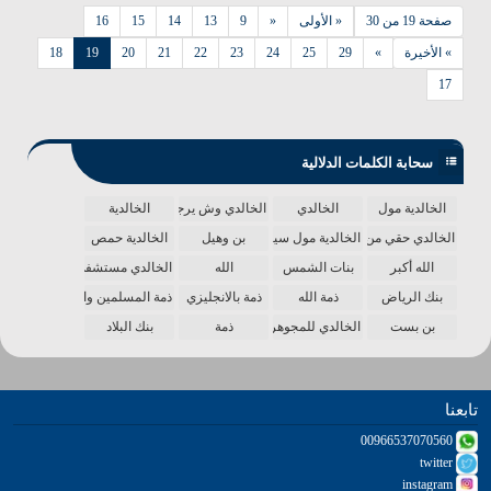
صفحة 19 من 30
« الأولى
«
9
13
14
15
16
» الأخيرة
»
29
25
24
23
22
21
20
19
18
17
سحابة الكلمات الدلالية
الخالدية مول
الخالدي
الخالدي وش يرجع
الخالدية
الخالدي حقي من الدنيا
الخالدية مول سينما
بن وهيل
الخالدية حمص
الله أكبر
بنات الشمس
الله
الخالدي مستشفى
بنك الرياض
ذمة الله
ذمة بالانجليزي
ذمة المسلمين واحدة
بن بست
الخالدي للمجوهرات
ذمة
بنك البلاد
تابعنا
00966537070560
twitter
instagram