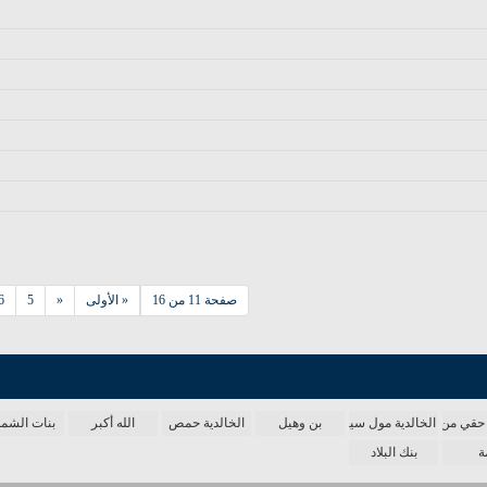
صفحة 11 من 16
« الأولى
«
5
6
حقي من الدنيا
الخالدية مول سينما
بن وهيل
الخالدية حمص
الله أكبر
بنات الش
ة
بنك البلاد