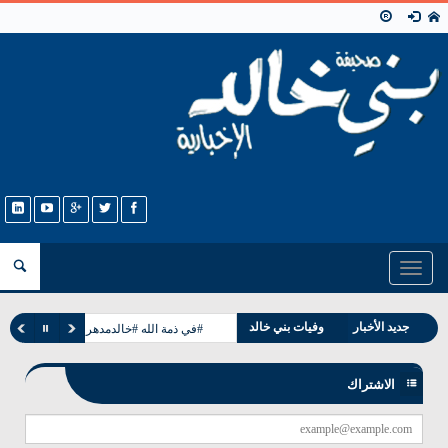
Toggle
navigation
مناسبات بني خالد
جديد الأخبار
وفيات بني خالد
#في ذمة الله #خالدمدهر مرعي الخالدي
الاشتراك