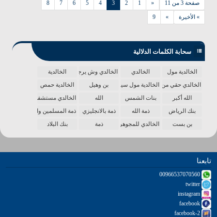
صفحة 3 من 11
«
1
2
3
4
5
6
7
8
» الأخيرة
»
9
سحابة الكلمات الدلالية
الخالدية مول
الخالدي
الخالدي وش يرجع
الخالدية
الخالدي حقي من الدنيا
الخالدية مول سينما
بن وهيل
الخالدية حمص
الله أكبر
بنات الشمس
الله
الخالدي مستشفى
بنك الرياض
ذمة الله
ذمة بالانجليزي
ذمة المسلمين واحدة
بن بست
الخالدي للمجوهرات
ذمة
بنك البلاد
تابعنا
00966537070560
twitter
instagram
facebook
facebook-2