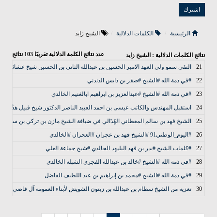
الرئيسية
الكلمات الدلالية
الشيخ زايد
عدد نتائج الكلمة الدلالية تقريبًا
103
نتائج
نتائج الكلمات الدلالية : الشيخ زايد
21
التقى سمو ولي العهد الامير الحسين بن عبدالله الثاني بن الحسين شيخ عشائر بني خالد الشيخ موفق بن محمد 
22
#في ذمة الله #الشيخ #صقر بن دايس الدندني
23
#في ذمة الله #الشيخ #عبدالعزيز بن ابراهيم ابالغنيم الخالدي
24
استقبل المهندس والكاتب عيسى بن احمد العبيد الناصر الدكتور شيخ قبيل هذُيِل ال
25
الشيخ فهد بن سالم المعطاني الهُذَالي في ضيافة الشيخ مازن بن تركي بن سعود ا
26
#اليوم_الوطني91 #الشيخ فهد بن عجران #العجران #الخالدي
27
#كلمات الشيخ #بدر بن فهد البليهد الخالدي #شيخ جماعة العلي
28
#في ذمة الله #الشيخ #خالد بن عبدالله الفجري الشبله الخالدي
29
#في ذمة الله #الشيخ #محمد بن إبراهيم بن عبد اللطيف الفاضل
30
تعزيه من الشيخ سطام بن عبدالله بن زيتون الشويش لأبناء العمومه آل قاضي خاصة 