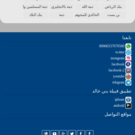
بنك الرياض
ذمة الله
ذمة بالانجليزي
ذمة المسلمين واحدة
بن بست
الخالدي للمجوهرات
ذمة
بنك البلاد
تابعنا
00966537070560
twitter
instagram
facebook
facebook-2
youtube
telegram
تطبيق قبيلة بني خالد
iphone
android
مواقع التواصل