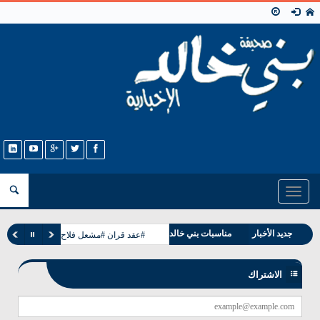
Toggle
navigation
وفيات بني خالد
جديد الأخبار
مناسبات بني خالد
#عقد قران #مشعل فلاح غانم الخالدي
الاشتراك