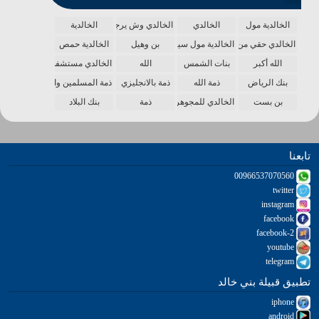
الخالدية مول
الخالدي
الخالدي وش يرجع
الخالدية
الخالدي حقي من الدنيا
الخالدية مول سينما
بن وهيل
الخالدية حمص
الله أكبر
بنات الشمس
الله
الخالدي مستشفى
بنك الرياض
ذمة الله
ذمة بالانجليزي
ذمة المسلمين واحدة
بن بست
الخالدي للمجوهرات
ذمة
بنك البلاد
تابعنا
00966537070560
twitter
instagram
facebook
facebook-2
youtube
telegram
تطبيق قبيلة بني خالد
iphone
android