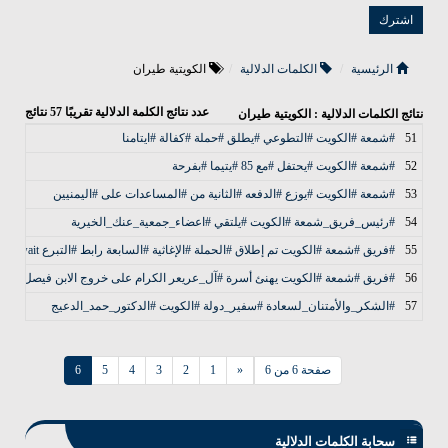
الرئيسية
الكلمات الدلالية
الكويتية طيران
عدد نتائج الكلمة الدلالية تقريبًا
57
نتائج
نتائج الكلمات الدلالية : الكويتية طيران
51
#شمعة #الكويت #التطوعي #يطلق #حملة #كفالة #ايتامنا
52
#شمعة #الكويت #يحتفل #مع 85 #يتيما #بفرحة
53
#شمعة #الكويت #يوزع #الدفعه #الثانية من #المساعدات على #اليمنيين
54
#رئيس_فريق_شمعة #الكويت #يلتقي #اعضاء_جمعية_عنك_الخيرية
55
#فريق #شمعة #الكويت تم إطلاق #الحملة #الإغاثية #السابعة رابط #التبرع http://bit.ly/shamaelkuwait قال الله تعالى {لَن تَنَالُواْ الْبِرَّ حَتَّى تُنفِقُواْ مِمَّا تُحِبُّونَ وَمَا تُنفِقُواْ مِن شَيْءٍ فَإِنَّ اللّهَ بِهِ عَلِيمٌ }آل عمران
56
#فريق #شمعة #الكويت يهنئ أسرة #آل_عريعر الكرام على خروج الابن فيصل بن ع
57
#الشكر_والأمتنان_لسعادة #سفير_دولة #الكويت #الدكتور_حمد_الدعيج
صفحة 6 من 6
«
1
2
3
4
5
6
سحابة الكلمات الدلالية