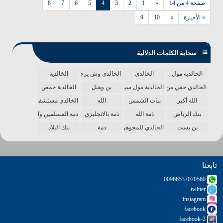
صفحة 4 من 14
«
1
2
3
4
5
6
7
8
» الأخيرة
»
10
9
سحابة الكلمات الدلالية
الخالدية مول
الخالدي
الخالدي وش يرجع
الخالدية
الخالدي حقي من الدنيا
الخالدية مول سينما
بن وهيل
الخالدية حمص
الله أكبر
بنات الشمس
الله
الخالدي مستشفى
بنك الرياض
ذمة الله
ذمة بالانجليزي
ذمة المسلمين واحدة
بن بست
الخالدي للمجوهرات
ذمة
بنك البلاد
تابعنا
00966537070560
twitter
instagram
facebook
facebook-2