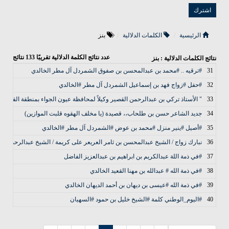
الرئيسية
الكلمات الدلالية
بنز
عدد نتائج الكلمة الدلالية تقريبًا
133
نتائج
نتائج الكلمات الدلالية : بنز
31
#ترقيه .. #محمد بن عبدالمحسن بن صفوق الشمردل آل مطر الخالدي
32
#حفل #زواج فهد بن إسماعيل الشمردل آل مطر #الخالدي
33
" الأستاذ تركي بن عبدالرحمن القصير وكيلاً لمحافظة عيون الجواء بمنطقة القصيم "
34
جديد الشاعر حسن بن طلحاب،، قصيدة (يا مخلف الهقوه قلبت الموازين)
35
#أصيل #ينير منزل #محمد بن عوض #الشمردل آل مطر #الخالدي
36
نبارك زواج / الشيخ عبدالمحسن بن ثامر العريعر على كريمة / الشيخ عبدالرحمن بن
37
#في ذمة اللة عبدالكريم بن ابراهيم بن عبدالعزيز الفاضل
38
#في ذمة الله # عبدالله بن مهنا القعيد الخالدي
39
#في ذمة الله #عيسى بن ديهان بن أحمد الديهان الخالدي
40
#اليوم_الوطني كلمة #الشيخ خليل بن حمود #السهيان