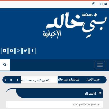
Toggle
navigation
جديد الأخبار
مناسبات بني خالد
#تخرج #بندر مسعد البشيت #الخالدي
وفيات بني خالد
الاشتراك