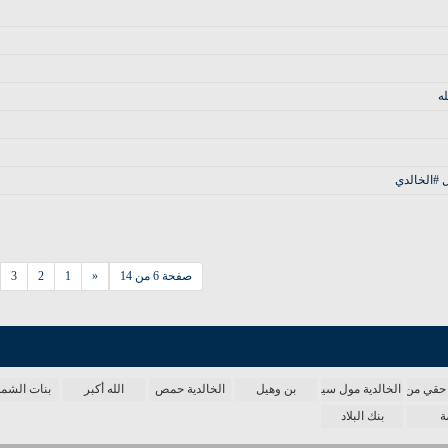
ه
 #الخالدي
صفحة 6 من 14
«
1
2
3
حقي من الدنيا
الخالدية مول سينما
بن وهيل
الخالدية حمص
الله أكبر
بنات الش
ة
بنك البلاد