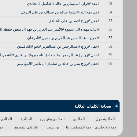
53
#عقد #قران #سليمان بن خالد #الفاضل #الخالدي
54
#في ذمة الله #الشيخ صالح بن عبدالله بن علي التركي
55
#حفل #زواج احمد بن علي الخالدي
56
#ابيات مهداه الى سموه #الأمير عبد العزيز بن فهد ال سعود حفظه الل
57
#تخرج .. عبدالله بن عبدالكريم بن دخيل #الدرعان
58
#حفل #زواج #عبدالرحمن بن عبدالعزيز #نحو #الخالــدي
59
#حفل #زواج ( عبدالرحمن وعبدالاله) أبناء مبروك بن قازي #الشمردل
60
#حفل #زواج بندر بن خالد بن سلمان ال ناصر #المهاشير
سحابة الكلمات الدلالية
الخالدية مول
الخالدي
الخالدي وش يرجع
الخالدية
الخالدي 
ذمة بالانجليزي
ذمة المسلمين واحدة
بن بست
الخالدي للمجوهرات
ذم