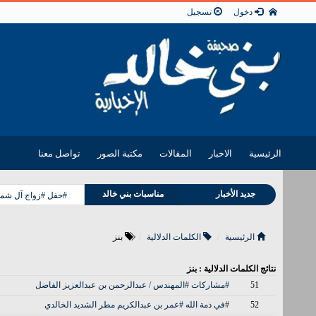
دخول
تسجيل
الرئيسية
الاخبار
المقالات
مكتبة الصور
تواصل معنا
وفيات بني خالد
جديد الأخبار
مناسبات بني خالد
#حفل #زواج آل شمر
الرئيسية
الكلمات الدلالية
بنز
نتائج الكلمات الدلالية : بنز
51
#مشاركات #المهندس / عبدالرحمن بن عبدالعزيز الفاضل
52
#في ذمة الله #عمر بن عبدالكريم مطر الشديد الخالدي