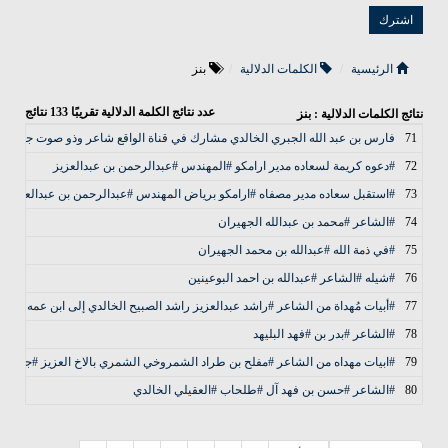
الرئيسية
الكلمات الدلالية
بنز
عدد نتائج الكلمة الدلالية تقريبًا
133
نتائج
نتائج الكلمات الدلالية : بنز
71
فارس بن عبد الله الجبري الخالدي مشارك في قناة الواقع شاعر وذو صوت جميل
72
#دعوه كريمة لسعاده مدير ارامكو #المهندس #عبدالرحمن بن عبدالعزيز
73
#استقبل سعاده مدير مصفاه #ارامكو برياض المهندس #عبدالرحمن بن عبدالعزيز ا
74
#الشاعر #محمد بن عبدالله الجهيران
75
#في ذمة الله #عبدالله بن محمد الجهيران
76
#شيله #الشاعر #عبدالله بن احمد البوعينين
77
#أبيات مُهداة من الشاعر #راشد عبدالعزيز راشد الصبيح الخالدي إلى ابن عمه #فهد
78
#الشاعر #بدر بن #فهد البليهد
79
#ابيات مهداه من الشاعر #مفلح بن طراد الشمروخي الشمري بالاخ العزيز #جابر ب
80
#الشاعر #حسن بن فهد آل #طلحاب #العقيلي الخالدي