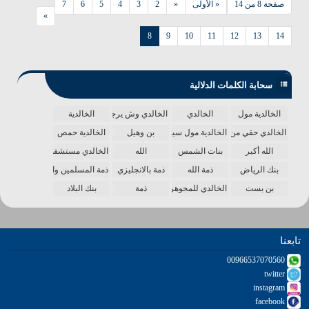
صفحة 8 من 14
« الأولى
«
2
3
4
5
6
7
»
8
9
10
11
12
13
14
سحابة الكلمات الدلالية
الخالدية مول
الخالدي
الخالدي وش يرجع
الخالدية
الخالدي حقي من الدنيا
الخالدية مول سينما
بن وهيل
الخالدية حمص
الله أكبر
بنات الشمس
الله
الخالدي مستشفى
بنك الرياض
ذمة الله
ذمة بالانجليزي
ذمة المسلمين واحدة
بن بست
الخالدي للمجوهرات
ذمة
بنك البلاد
تابعنا
00966537070560
twitter
instagram
facebook