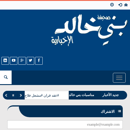
Toggle
navigation
وفيات بني خالد
جديد الأخبار
مناسبات بني خالد
#عقد قران #مشعل فلاح غانم الخالدي
الاشتراك