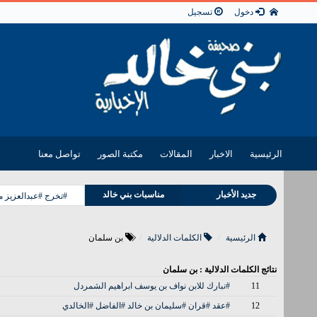
دخول
تسجيل
الرئيسية
الاخبار
المقالات
مكتبة الصور
تواصل معنا
وفيات بني خالد
جديد الأخبار
مناسبات بني خالد
#تخرج #عبدالعزيز 
الرئيسية
الكلمات الدلالية
بن سلمان
نتائج الكلمات الدلالية : بن سلمان
11
#نبارك للابن نواف بن يوسف ابراهيم الشمردل
12
#عقد #قران #سليمان بن خالد #الفاضل #الخالدي