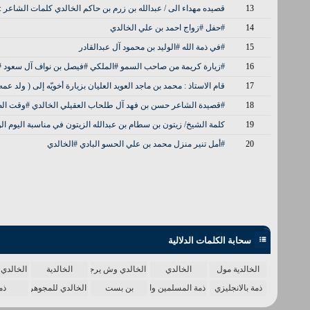
13
‏قصيده مهداء الى / عبدالله بن زرم بن حاكم الخالدي كلمات الشاعر :
14
#حفل #زواج احمد بن علي الخالدي
15
#في ذمة الله #الوليد بن محمود آل عبدالقادر
16
#زيارة كريمة من صاحب السمو #الملكي ‏#فيصل بن نواف آل سعود #أم
17
قام الاستاذ : محمد بن ماجد العويد العليان بزيارة أخويّه إلى ( ولد ع
18
#قصيدة الشاعر حسن بن فهد آل طلحاب العقيلي الخالدي #وقت الضح
19
كلمة الشيخ/ زيتون بن سطام بن عبدالله الزيتون في مناسبة اليوم 
20
#أمل تنير منزل محمد بن علي الحسو البادي #الخالدي
سحابة الكلمات الدلالية
الخالدية مول
الخالدي
الخالدي وش يرجع
الخالدية
الخالدي 
ذمة بالانجليزي
ذمة المسلمين واحدة
بن بست
الخالدي للمجوهرات
ذم