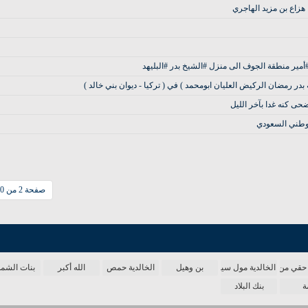
 هزاع بن مزيد الهاجري
ير منطقة الجوف ‏الى منزل #الشيخ بدر #البليهد
مه بدر رمضان الركيض العليان ابومحمد ) في ( تركيا - ديوان بني خالد )
ى كنه غدا بآخر الليل
الوطني السعودي
صفحة 2 من 10
حقي من الدنيا
الخالدية مول سينما
بن وهيل
الخالدية حمص
الله أكبر
بنات الش
ة
بنك البلاد