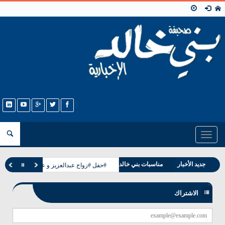
Toggle
navigation
وفيات بني خالد
جديد الأخبار
مناسبات بني خالد
#حفل #زواج عبدالعزيز و عبدالله ابناء حجاب
الاشتراك