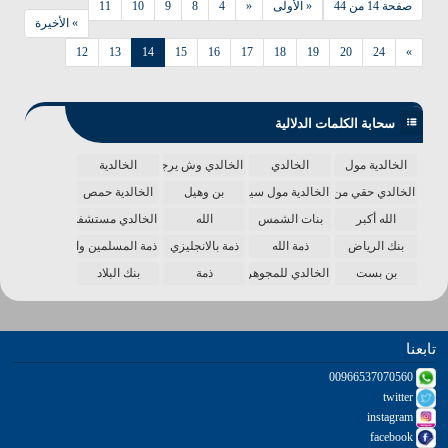
صفحة 14 من 44
« الأولى
«
4
8
9
10
11
» الأخيرة
12
13
14
15
16
17
18
19
20
24
»
سحابة الكلمات الدلالية
الخالدية مول
الخالدي
الخالدي وش يرجع
الخالدية
الخالدي حقي من الدنيا
الخالدية مول سينما
بن وهيل
الخالدية حمص
الله أكبر
بنات الشمس
الله
الخالدي مستشفى
بنك الرياض
ذمة الله
ذمة بالانجليزي
ذمة المسلمين واحدة
بن بست
الخالدي للمجوهرات
ذمة
بنك البلاد
تابعنا
00966537070560
twitter
instagram
facebook