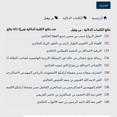
الرئيسية
الكلمات الدلالية
بن وهيل
عدد نتائج الكلمة الدلالية تقريبًا
431
نتائج
نتائج الكلمات الدلالية : بن وهيل
131
#حفل #زواج حبيب بن سمير جديع العقلا الخالدي
132
#أهداء الي #العميد الطيار #زايد بن #خلف الزياد الخالدي
133
#ترقيه #عبدالله بن #محمد الغملاس الخالدي
134
رسالة شيخ عشائر بني خالد في المملكة الاردنية الهاشمية لصاحب الجلالة الملك عب
135
#الشاعر #عبدالله بن هزاع #ابو عشبه الخالدي
136
#تشرف سعاده مدير مصفاة أرامكو #السعودية بالرياض المهندس #عبدالرحمن بن عب
137
#في #ذمة الله #قنيص بن سعد القنيص الخالدي
138
#قام المهندس #عبدالرحمن بن عبدالعزيز الفاضل مدير مصفاة أرامكو #السعودية با
139
#في ذمة الله #محمد بن عبدالعزيز بن حاضر العريفي
140
#في ذمة الله #عبد الرحمن بن حمد #الثواب الخالدي