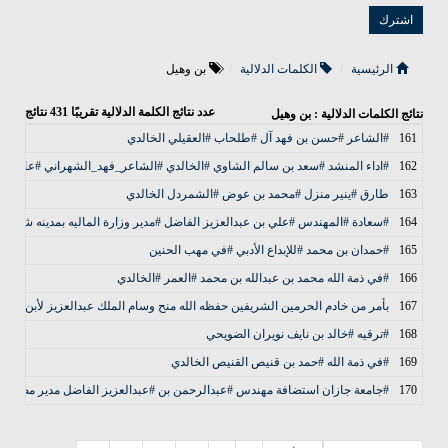
الرئيسية
الكلمات الدلالية
بن وهيل
عدد نتائج الكلمة الدلالية تقريبًا
431
نتائج
نتائج الكلمات الدلالية : بن وهيل
161
#الشاعر #حسن بن فهد آل #طلحاب #العقيلي الخالدي
162
#اداء المنشد #سعد بن سالم الشاوي #الخالدي #الشاعر_فهد_الشهراني #عاتب
163
طارق #ينير منزل #محمد بن عوض #الشمردل الخالدي
164
#سعادة #المهندس #علي بن عبدالعزيز الفاضل #مدير وزارة الماليه بمدينه شقراء
165
#حمدان بن محمد #للإبداع الأدبي #في مهب الحنين
166
#في ذمة الله محمد بن عبدالله بن محمد #العمر #الخالدي
167
بأمر من خادم الحرمين الشريفين حفظه الله منح وسام الملك عبدالعزيز لأبن العم
168
#ترقيه #خالد بن نايف نويران الضويحي
169
#في ذمة الله #حمد بن قنيص القنيص الخالدي
170
#جامعة جازان استضافة مهندس #عبدالرحمن بن #عبدالعزيز الفاضل مدير مصفاة أ