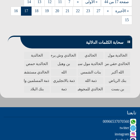
صفحة 17 من 44
« الأولى
«
7
11
12
13
14
» الأخيرة
»
27
23
22
21
20
19
18
17
16
15
سحابة الكلمات الدلالية
الخالدية مول
الخالدي
الخالدي وش يرجع
الخالدية
الخالدي حقي من الدنيا
الخالدية مول سينما
بن وهيل
الخالدية حمص
الله أكبر
بنات الشمس
الله
الخالدي مستشفى
بنك الرياض
ذمة الله
ذمة بالانجليزي
ذمة المسلمين واحدة
بن بست
الخالدي للمجوهرات
ذمة
بنك البلاد
تابعنا
00966537070560
twitter
instagram