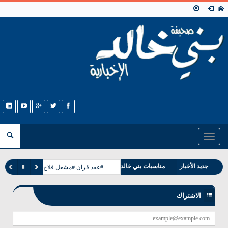
Toggle
navigation
جديد الأخبار
مناسبات بني خالد
#عقد قران #مشعل فلاح غانم الخالدي
وفيات بني خالد
الاشتراك