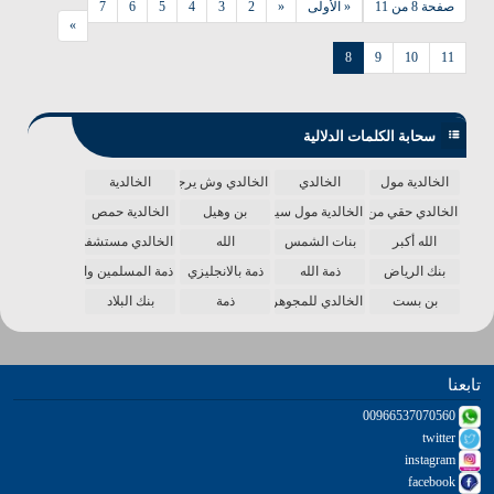
صفحة 8 من 11
« الأولى
«
2
3
4
5
6
7
»
8
9
10
11
سحابة الكلمات الدلالية
الخالدية مول
الخالدي
الخالدي وش يرجع
الخالدية
الخالدي حقي من الدنيا
الخالدية مول سينما
بن وهيل
الخالدية حمص
الله أكبر
بنات الشمس
الله
الخالدي مستشفى
بنك الرياض
ذمة الله
ذمة بالانجليزي
ذمة المسلمين واحدة
بن بست
الخالدي للمجوهرات
ذمة
بنك البلاد
تابعنا
00966537070560
twitter
instagram
facebook