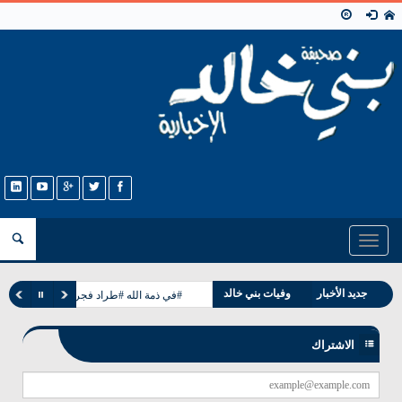
Toggle
navigation
مناسبات بني خالد
جديد الأخبار
وفيات بني خالد
#في ذمة الله #طراد فجر طباخ الخالدي
الاشتراك