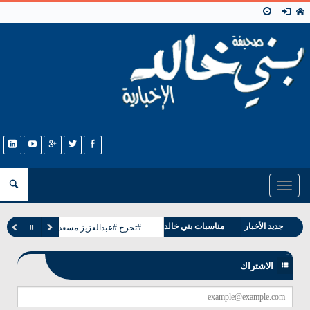
Toggle
navigation
جديد الأخبار
مناسبات بني خالد
#تخرج #عبدالعزيز مسعد البشيت #الخالدي
وفيات بني خالد
الاشتراك