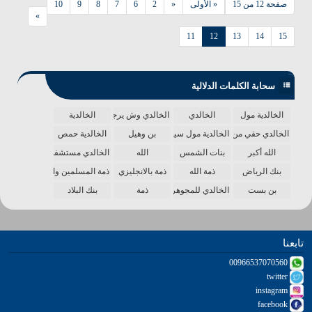
صفحة 12 من 15
« الأولى
«
2
6
7
8
9
10
»
11
12
13
14
15
سحابة الكلمات الدلالية
الخالدية مول
الخالدي
الخالدي وش يرجع
الخالدية
الخالدي حقي من الدنيا
الخالدية مول سينما
بن وهيل
الخالدية حمص
الله أكبر
بنات الشمس
الله
الخالدي مستشفى
بنك الرياض
ذمة الله
ذمة بالانجليزي
ذمة المسلمين واحدة
بن بست
الخالدي للمجوهرات
ذمة
بنك البلاد
تابعنا
00966537070560
twitter
instagram
facebook