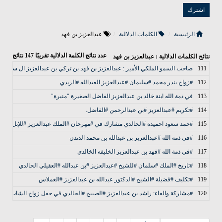
الرئيسية
الكلمات الدلالية
عبدالعزيز بن فهد
عدد نتائج الكلمة الدلالية تقريبًا
147
نتائج
نتائج الكلمات الدلالية : عبدالعزيز بن فهد
111
صاحب السمو الملكي الأمير : عبدالعزيز بن فهد بن تركي بن عبدالعزيز ال سعود حف
112
#زواج بندر محمد #سليمان #عبدالعزيز العبدالله #الربدي
113
في ذمة الله ‏ابنة خالد بن عبدالعزيز الفاضل الصغيرة "منيرة"
114
#تكريم #عبدالعزيز #بن عبدالرحمن #الفاضل.
115
#حمد سعود احميدة #الخالدي مشارك في #مهرجان #الملك عبدالعزيز #للإبل
116
#في ذمة الله #عبدالعزيز بن عبدالله بن محمد الدندن
117
#في ذمة الله #فهد بن عبدالعزيز الخليفه الخالدي
118
#تاريخ #الملك #سلمان #للشيخ #عبدالعزيز #بن عبدالله #العقيلي الخالدي
119
#تكليف #فضيلة #الشيخ #الدكتور عبدالله بن عبدالعزيز #الغملاس
120
#مشاركة والقاء: راشد بن عبدالعزيز #الصبيح #الخالدي في حفل زواج الشاب محمد