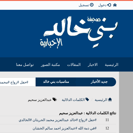
دخول
تسجيل
الرئيسية
الاخبار
المقالات
مكتبة الصور
تواصل معنا
وفيات بني خالد
جديد الأخبار
مناسبات بني خالد
#حفل #زواج #محمد ب
الرئيسية
الكلمات الدلالية
عبدالعزيز سحيم
نتائج الكلمات الدلالية : عبدالعزيز سحيم
11
#حفل #زواج #خالد عبدالعزيز محمد الحريثان #الخالدي
12
#في ذمة الله #عبدالعزيز احمد سالم الخشان