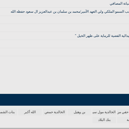
يانة المصافي
لسمو الملكي ولي العهد الآمير/محمد بن سلمان بن عبدالعزيز ال سعود حفظه الله
دالية الفضية للرماية على ظهر الخيل "
حقي من الدنيا
الخالدية مول سينما
بن وهيل
الخالدية حمص
الله أكبر
بنات الش
ة
بنك البلاد