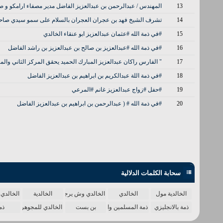
13
المهندس / عبدالرحمن بن عبدالعزيز الفاضل مدير مصفاء ارامكو و ص
14
تشرف الشيخ فهد بن عجران العجران بالسلام على سمو سيدي صاحب ا
15
#في ذمة الله #عثمان عبدالعزيز ابو عنقاء الخالدي
16
#في ذمة الله #عبدالعزيز بن صالح بن عبدالعزيز بن راشد الفاضل
17
" الفارس راكان عبدالعزيز المبارك الحميد يحقق المركز الثاني والمي
18
#في ذمة اللة عبدالكريم بن ابراهيم بن عبدالعزيز الفاضل
19
#حفل #زواج عبدالعزيز غانم #المرعي
20
#في ذمة الله # ( عبدالرحمن بن ابراهيم بن عبدالعزيز الفاضل
سحابة الكلمات الدلالية
الخالدية مول
الخالدي
الخالدي وش يرجع
الخالدية
الخالدي 
ذمة بالانجليزي
ذمة المسلمين واحدة
بن بست
الخالدي للمجوهرات
ذم