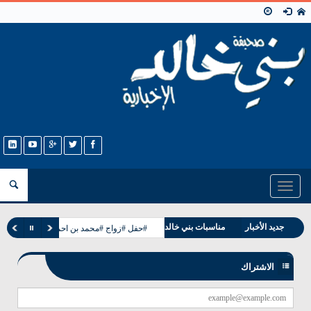
Toggle
navigation
جديد الأخبار
مناسبات بني خالد
#حفل #زواج #محمد بن احمد بن عيسى الحمد
وفيات بني خالد
الاشتراك