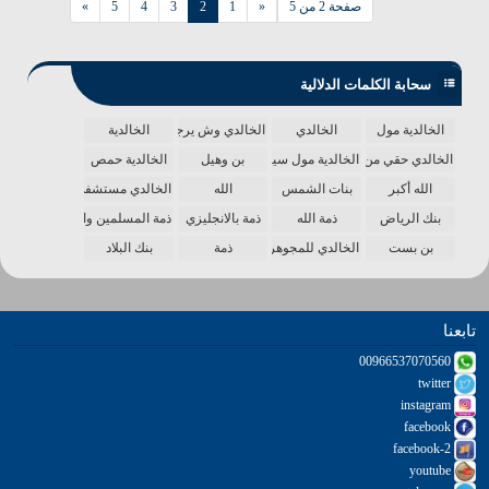
صفحة 2 من 5
«
1
2
3
4
5
»
سحابة الكلمات الدلالية
الخالدية مول
الخالدي
الخالدي وش يرجع
الخالدية
الخالدي حقي من الدنيا
الخالدية مول سينما
بن وهيل
الخالدية حمص
الله أكبر
بنات الشمس
الله
الخالدي مستشفى
بنك الرياض
ذمة الله
ذمة بالانجليزي
ذمة المسلمين واحدة
بن بست
الخالدي للمجوهرات
ذمة
بنك البلاد
تابعنا
00966537070560
twitter
instagram
facebook
facebook-2
youtube