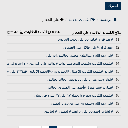
الرئيسية
الكلمات الدلالية
علي الحجار
عدد نتائج الكلمة الدلالية تقريبًا
42
نتائج
نتائج الكلمات الدلالية : علي الحجار
11
#عقد قران #ثامر بن علي بخيت الخالدي
12
عقد قران #علي طلال علي العميري
13
#في ذمة الله #عبدالهادي محمد الخالـدي ابو علي
14
#شمعة الكويت #قدمت اليوم مساعدات #غذائية علي اكثر من ١٠٠ اسره في مخيم ارقبان
15
#فريق #شمعة الكويت للاعمال #الخيرية وزع #الحمله الاغاثية رقم(٢٧) علي ٥٠ اسره في ارقبان
16
#فواز #ينير منزل علي بن يوسف الخالد الخالدي
17
#مبارك #ينير منزل #أحمد علي العميري الخالدي
18
#شمعة الكويت #يوزع #الحملة ١٧ علي ٧٣ اسره في لبنان
19
#في ذمة الله #خليفه بن علي بن نامي العميري
20
#الشاعر احمد بن علي ابراهيم #العميري #الخالدي