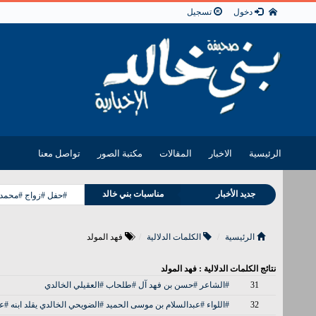
دخول
تسجيل
الرئيسية
الاخبار
المقالات
مكتبة الصور
تواصل معنا
جديد الأخبار
مناسبات بني خالد
#حفل #زواج #محمد ب
وفيات بني خالد
الرئيسية
الكلمات الدلالية
فهد المولد
نتائج الكلمات الدلالية : فهد المولد
31
#الشاعر #حسن بن فهد آل #طلحاب #العقيلي الخالدي
32
#اللواء #عبدالسلام بن موسى الحميد #الضويحي الخالدي يقلد ابنه #عبد