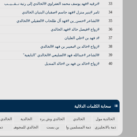
33
#ترقيه #فهد يوسف محمد العفراوي #الخالدي إلى رتبة نــقــيــب
34
ثامر #ينير منزل #فهد جاسم #صقبان البنيان الخالدي
35
#الشاعر #حسن_بن #فهد آل طلحاب #العقيلي #الخالدي
36
#زواج #فيصل خالد #فهد الخالدي
37
#د فهد بن #علي العليان
38
#زواج #خالد بن #معيبر بن فهد #الخالدي
39
#الشاعر #عبدالله فهد #الضليعي #الخالدي "النايفية"
40
#زواج #خالد بن فهد بن #خالد المنديل
سحابة الكلمات الدلالية
الخالدية مول
الخالدي
الخالدي وش يرجع
الخالدية
الخالدي 
ذمة بالانجليزي
ذمة المسلمين واحدة
بن بست
الخالدي للمجوهرات
ذم