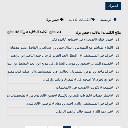
الرئيسية
الكلمات الدلالية
فيس بوك
عدد نتائج الكلمة الدلالية تقريبًا
185
نتائج
نتائج الكلمات الدلالية : فيس بوك
21
#مدير قناة #الصحراء في #ضيافة "نافذة فكر
22
اللقاء المباشر مع المهندس / عبدالرحمن بن عبدالعزيز الفاضل مدير مصفاة ارامكو الر
23
#يرقد في المستشفى # - البطل العم العزيز فرحان حمد الناصر ابو إبراهيم
24
#قصيدة للشاعر #سعود بن موسى الشاعل في مديح ابن العم #مشعل بن عبدالرحم
25
#يرقد ماجد بن عوض الشمردل الخالدي في المستشفى#اثر عملية قلب مفتوح وتكلل
26
#توزيع لحوم ٦٩ اضحية في #المفرق وإدلب وارقبان
27
#شمعة #الكويت #الضحية في #المخيمات
28
#اختيار حساب #كفاءات البحرين للإستاذ #حسن #الخالدي من #الشخصيات ذو الكفا
29
#يرقد في المستشفى والدي احمد بن دهام #الرطبي #الخالــدي
30
#في ذمة الله # غنيمة خالد أبراهيم الزنكي