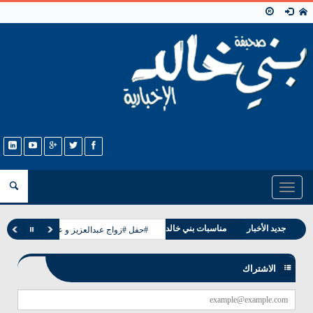
Toggle
navigation
جديد الأخبار
مناسبات بني خالد
#حفل #زواج عبدالعزيز و عبدالله ابناء حجاب
وفيات بني خالد
الاشتراك