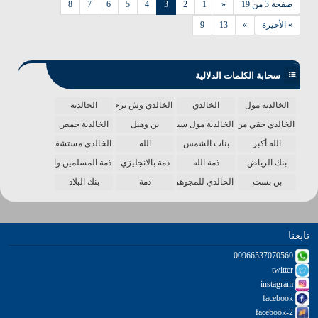
صفحة 3 من 19
«
1
2
3
4
5
6
7
8
» الأخيرة
»
13
9
سحابة الكلمات الدلالية
الخالدية مول
الخالدي
الخالدي وش يرجع
الخالدية
الخالدي حقي من الدنيا
الخالدية مول سينما
بن وهيل
الخالدية حمص
الله أكبر
بنات الشمس
الله
الخالدي مستشفى
بنك الرياض
ذمة الله
ذمة بالانجليزي
ذمة المسلمين واحدة
بن بست
الخالدي للمجوهرات
ذمة
بنك البلاد
تابعنا
00966537070560
twitter
instagram
facebook
facebook-2