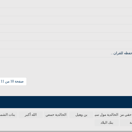
فظه للقران ..
صفحة 10 من 11
حقي من الدنيا
الخالدية مول سينما
بن وهيل
الخالدية حمص
الله أكبر
بنات الش
ة
بنك البلاد