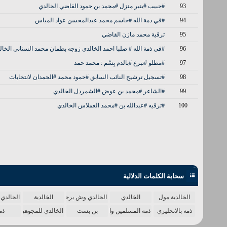
93
#حبيب #ينير منزل #محمد بن حمود القاضي الخالدي
94
#في ذمة الله #جاسم محمد عبدالمحسن عواد المياس
95
ترقية محمد مازن القاضي
96
#في ذمة الله # صلبا احمد الخالدي زوجه بطمان محمد السناني الخالد
97
#مطلو #تبرع #بالدم بِسْم : محمد حمد
98
#تسجيل ترشيح النائب السابق #حمود محمد #الحمدان لانتخابات
99
#الشاعر #محمد بن عوض #الشمردل الخالدي
100
#ترقيه #عبدالله بن #محمد الغملاس الخالدي
سحابة الكلمات الدلالية
الخالدية مول
الخالدي
الخالدي وش يرجع
الخالدية
الخالدي 
ذمة بالانجليزي
ذمة المسلمين واحدة
بن بست
الخالدي للمجوهرات
ذم