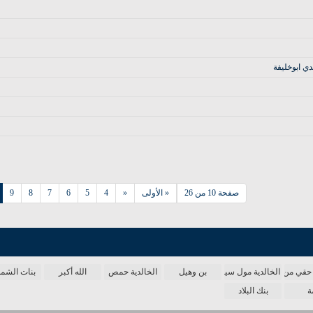
ي ابوخليفة
صفحة 10 من 26
« الأولى
«
4
5
6
7
8
9
حقي من الدنيا
الخالدية مول سينما
بن وهيل
الخالدية حمص
الله أكبر
بنات الش
ة
بنك البلاد