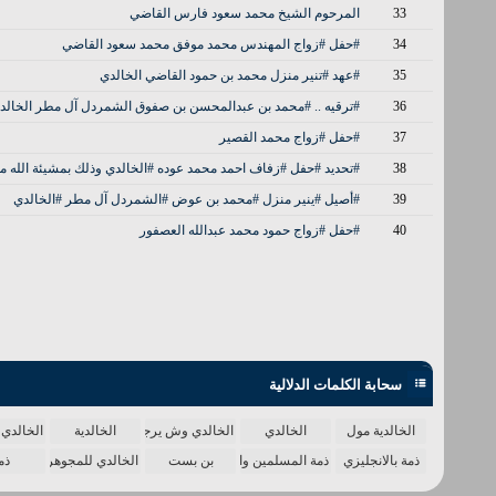
33
المرحوم الشيخ محمد سعود فارس القاضي
34
#حفل #زواج المهندس محمد موفق محمد سعود القاضي
35
#عهد #تنير منزل محمد بن حمود القاضي الخالدي
36
#ترقيه .. #محمد بن عبدالمحسن بن صفوق الشمردل آل مطر الخالد
37
#حفل #زواج محمد القصير
38
#تحديد #حفل #زفاف احمد محمد عوده #الخالدي وذلك بمشيئة الله مساء الخ
39
#أصيل #ينير منزل #محمد بن عوض #الشمردل آل مطر #الخالدي
40
#حفل #زواج حمود محمد عبدالله العصفور
سحابة الكلمات الدلالية
الخالدية مول
الخالدي
الخالدي وش يرجع
الخالدية
الخالدي 
ذمة بالانجليزي
ذمة المسلمين واحدة
بن بست
الخالدي للمجوهرات
ذم