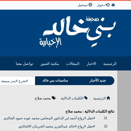
دخول
تسجيل
الرئيسية
الاخبار
المقالات
مكتبة الصور
تواصل معنا
جديد الأخبار
مناسبات بني خالد
#تخرج #بندر مسعد 
وفيات بني خالد
الرئيسية
الكلمات الدلالية
محمد صلاح
نتائج الكلمات الدلالية : محمد صلاح
31
#حفل #زواج أحمد ابن الدكتور المحامي محمد عوده حمود الخالدي
32
#حفل #زواج #خالد عبدالعزيز محمد الحريثان #الخالدي