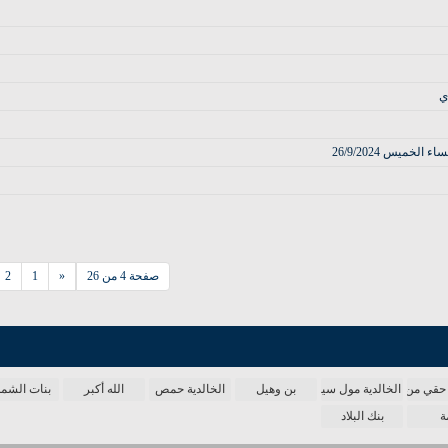
ي
ميس 26/9/2024
صفحة 4 من 26
«
1
2
حقي من الدنيا
الخالدية مول سينما
بن وهيل
الخالدية حمص
الله أكبر
بنات الش
ة
بنك البلاد