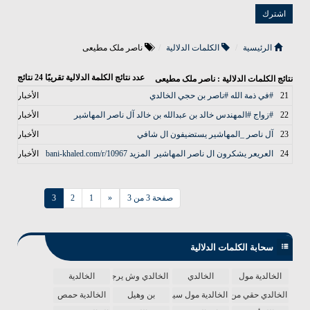
الرئيسية
الكلمات الدلالية
ناصر ملک مطیعی
عدد نتائج الكلمة الدلالية تقريبًا
24
نتائج
نتائج الكلمات الدلالية : ناصر ملک مطیعی
21
#في ذمة الله #ناصر بن حجي الخالدي
الأخبار
22
#زواج #المهندس خالد بن عبدالله بن خالد آل ناصر المهاشير
الأخبار
23
آل ناصر _المهاشير يستضيفون ال شافي
الأخبار
24
‏العريعر يشكرون ال ناصر المهاشير ‏ المزيد ‏⁦‪bani-khaled.com/r/10967‬⁩
الأخبار
صفحة 3 من 3
«
1
2
3
سحابة الكلمات الدلالية
الخالدية مول
الخالدي
الخالدي وش يرجع
الخالدية
الخالدي حقي من الدنيا
الخالدية مول سينما
بن وهيل
الخالدية حمص