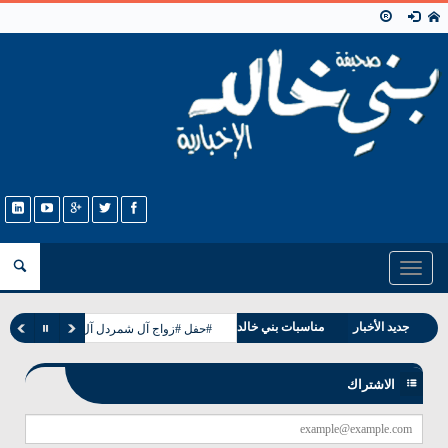
Toggle
navigation
جديد الأخبار
مناسبات بني خالد
#حفل #زواج آل شمردل آل مطر القرشه بني
وفيات بني خالد
الاشتراك