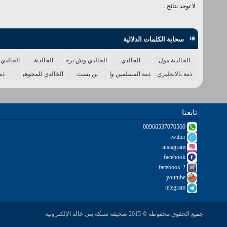
لا توجد نتائج .
سحابة الكلمات الدلالية
الخالدية مول
الخالدي
الخالدي وش يرجع
الخالدية
الخالدي 
ذمة بالانجليزي
ذمة المسلمين واحدة
بن بست
الخالدي للمجوهرات
ذم
تابعنا
00966537070560
twitter
instagram
facebook
facebook-2
youtube
telegram
جميع الحقوق محفوظة © 2015 صحيفة شبكة بني خالد الإلكترونية