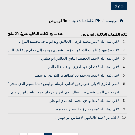
الرئيسية
الكلمات الدلالية
ابو بريص
عدد نتائج الكلمة الدلالية تقريبًا
25
نتائج
نتائج الكلمات الدلالية : ابو بريص
1
#في ذمة الله #ثامر محمد فرحان الخالدي ولد ابو ماجد محيميد المران
2
#قصيدة مهداة كلمات الشاعر ابو زيد الشمري موجهه إلى دحام بن عايش البادي الخ
3
#في ذمة الله #احمد الخطيب البادي الخالدي ابو سامي
4
#في ذمة الله #عثمان عبدالعزيز ابو عنقاء الخالدي
5
#في ذمة الله #سعد بن حمد بن عبدالعزيز الذوادي ابو سعيد
6
#تمر الذكري الاولي علي رحيل #هاني الرمله ابو ايمن ذلك الشهم الذي سخر كل #إمك
7
#يرقد في المستشفى # - البطل العم العزيز فرحان حمد الناصر ابو إبراهيم
8
#في ذمة الله #عبدالهادي محمد الخالـدي ابو علي
9
#في ذمة الله #محمد بن زيد القصير ابو حمود
10
#الشاعر #حمد #الدليهي #عماش ابو جهيران