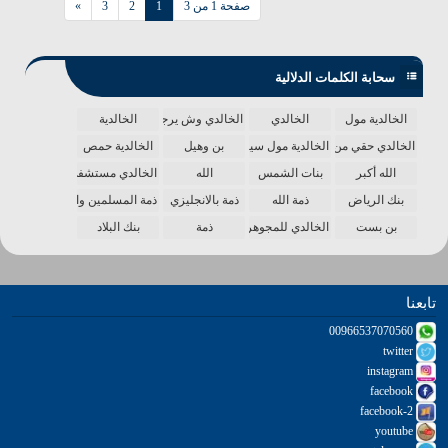
صفحة 1 من 3
1
2
3
»
سحابة الكلمات الدلالية
الخالدية مول
الخالدي
الخالدي وش يرجع
الخالدية
الخالدي حقي من الدنيا
الخالدية مول سينما
بن وهيل
الخالدية حمص
الله أكبر
بنات الشمس
الله
الخالدي مستشفى
بنك الرياض
ذمة الله
ذمة بالانجليزي
ذمة المسلمين واحدة
بن بست
الخالدي للمجوهرات
ذمة
بنك البلاد
تابعنا
00966537070560
twitter
instagram
facebook
facebook-2
youtube