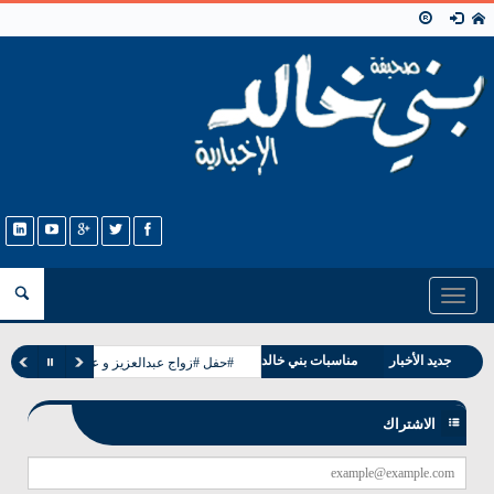
Toggle
navigation
وفيات بني خالد
جديد الأخبار
مناسبات بني خالد
#حفل #زواج عبدالعزيز و عبدالله ابناء حجاب
الاشتراك