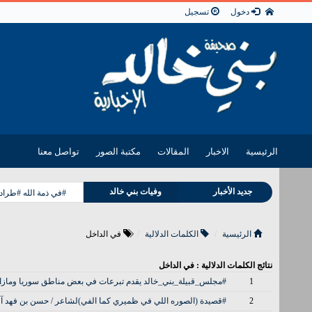
دخول
تسجيل
الرئيسية
الاخبار
المقالات
مكتبة الصور
تواصل معنا
مناسبات بني خالد
جديد الأخبار
وفيات بني خالد
#في ذمة الله #طراد
الرئيسية
الكلمات الدلالية
في الداخل
نتائج الكلمات الدلالية : في الداخل
1
#مجلس_قبيلة_بني_خالد يقدم تبرعات في بعض مناطق سوريا ومازا
2
#قصيدة (الصوره اللي في ظميري كما الفي)لشاعر / حسن بن فهد آ