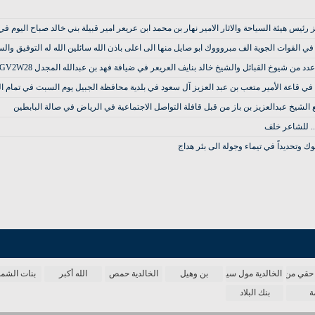
 هيئة السياحة والاثار الامير نهار بن محمد ابن عريعر امير قبيلة بني خالد صباح اليوم في م
ي القوات الجوية الف مبروووك ابو صايل منها الى اعلى باذن الله سائلين الله له التوفيق والسدا
قبائل والشيخ خالد بنايف العريعر في ضيافة فهد بن عبدالله المجدل https://youtu.be/243EsGV2W28
بن عبد العزيز آل سعود في بلدية محافظة الجبيل يوم السبت في تمام الساعة ٨،٣٠ مساءً تاريخ ٣ / ١/ ١٤٣٩هـ الموافق ٢٣/ 
الشيخ عبدالعزيز بن باز من قبل قافلة التواصل الاجتماعية في الرياض في صالة البابطين
 .. للشاعر خلف
وك وتحديداً في تيماء وجولة الى بئر هداج
حقي من الدنيا
الخالدية مول سينما
بن وهيل
الخالدية حمص
الله أكبر
بنات الش
ة
بنك البلاد