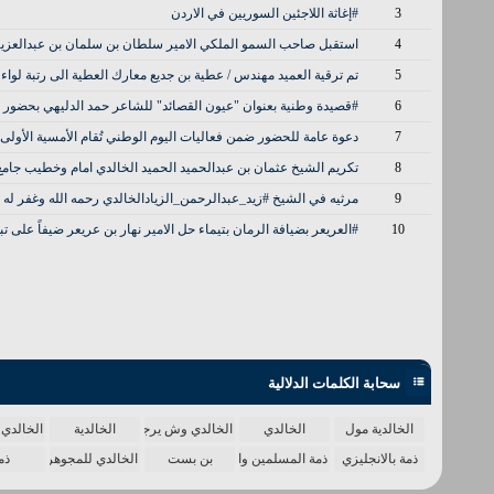
3
#إغاثة اللاجئين السوريين في الاردن
4
استقبل صاحب السمو الملكي الامير سلطان بن سلمان بن عبدالعزيز رئيس
5
تم ترقية العميد مهندس / عطية بن جديع معارك العطية الى رتبة لواء ف
6
#قصيدة وطنية بعنوان "عيون القصائد" للشاعر حمد الدليهي بحضور عدد من شيوخ ال
7
دعوة عامة للحضور ضمن فعاليات اليوم الوطني تُقام الأمسية الأولى في قاعة الأمير متعب 
8
تكريم الشيخ عثمان بن عبدالحميد الحميد الخالدي امام وخطيب جامع 
9
‏مرثيه في الشيخ ⁧‫#زيد_عبدالرحمن_الزيادالخالدي‬⁩ ‏رحمه الله وغفر له
10
#العريعر بضيافة الرمان بتيماء حل الامير نهار بن عريعر ضيفاً على تب
سحابة الكلمات الدلالية
الخالدية مول
الخالدي
الخالدي وش يرجع
الخالدية
الخالدي 
ذمة بالانجليزي
ذمة المسلمين واحدة
بن بست
الخالدي للمجوهرات
ذم