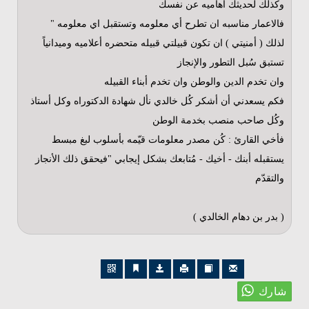
وكذلك لحديثك أهاميه عن نفسك
فالاعمار مناسبه ان تطرح أي معلومه وتستقبل اي معلومه "
لذلك ( أمنيتي ) ان تكون قبيلتي قبيله متحضره أعلاميه وميدانياً
تستبق سُبل التطور والإنجاز
وان تخدم الدين والوطن وان تخدم أبناء القبيله
فكم يسعدني أن أشكر كُل خالدي نأل شهادة الدكتوراه وكل أستاذ
وكُل صاحب منصب بخدمة الوطن
فأخي القارئ : كُن مصدر معلومات قيّمه بأسلوب لبغ مبسط
يستقبله أبنك - أخيك - مُتابعك بشكل إيجابي "فيحقق ذلك الأنجاز
والتقدّم
( بدر بن دهام الخالدي )