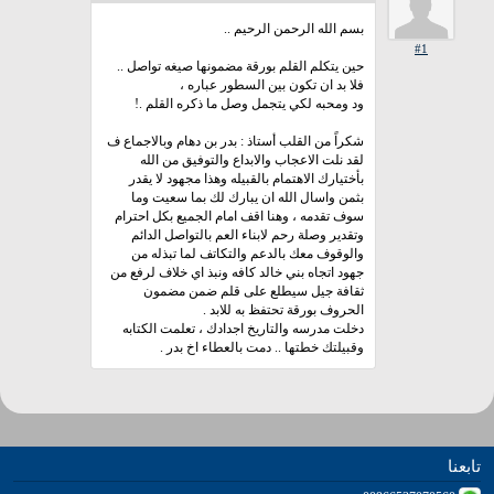
بسم الله الرحمن الرحيم ..
#1
حين يتكلم القلم بورقة مضمونها صيغه تواصل ..
فلا بد ان تكون بين السطور عباره ،
ود ومحبه لكي يتجمل وصل ما ذكره القلم .!
شكراً من القلب أستاذ : بدر بن دهام وبالاجماع ف
لقد نلت الاعجاب والابداع والتوفيق من الله
بأختيارك الاهتمام بالقبيله وهذا مجهود لا يقدر
بثمن واسال الله ان يبارك لك بما سعيت وما
سوف تقدمه ، وهنا اقف امام الجميع بكل احترام
وتقدير وصلة رحم لابناء العم بالتواصل الدائم
والوقوف معك بالدعم والتكاتف لما تبذله من
جهود اتجاه بني خالد كافه ونبذ اي خلاف لرفع من
ثقافة جيل سيطلع على قلم ضمن مضمون
الحروف بورقة تحتفظ به للابد .
دخلت مدرسه والتاريخ اجدادك ، تعلمت الكتابه
وقبيلتك خطتها .. دمت بالعطاء اخ بدر .
تابعنا