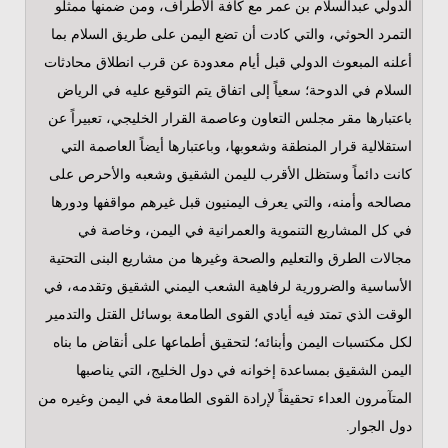
الدولي عبدالسلام بن عمر مع كافة الأطراف، ومن ضمنها ممثلو
التمرد الحوثي، والتي كادت أن تضع اليمن على طريق السلام بما
أعلنه المبعوث الدولي قبل أيام معدودة عن قرب انطلاق محادثات
السلام في الدوحة؛ سعياً إلى اتفاق يتم التوقيع عليه في الرياض
باعتبارها مقر مجلس التعاون وعاصمة القرار الخليجي، تعبيراً عن
استقلالية قرار المنطقة وشعوبها، وباعتبارها أيضاً العاصمة التي
كانت دائماً وستظل الأقرب لليمن الشقيق وشعبه والأحرص على
مصالحه وأمنه، والتي يعرف اليمنيون قبل غيرهم مواقفها ودورها
في كل المشاريع التنموية والعمرانية في اليمن، وخاصة في
مجالات الطرق والتعليم والصحة وغيرها من مشاريع البنى التحتية
الأساسية والضرورية لرفاهية الشعب اليمني الشقيق وتقدمه، في
الوقت الذي تمتد فيه أيادي القوى الطامعة بوسائل القتل والتدمير
لكل مكتسبات اليمن وأبنائه؛ لتحقيق أطماعها على أنقاض ما بناه
اليمن الشقيق بمساعدة إخوانه في دول الخليج، التي يناصبها
المتآمرون العداء تحقيقاً لإرادة القوى الطامعة في اليمن وغيره من
دول الجوار.