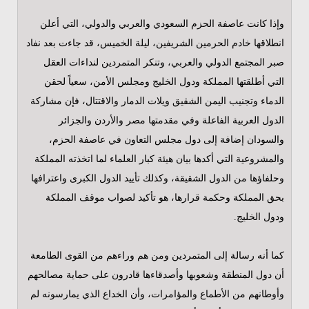
وإذا كانت عاصفة الحزم السعودي والعربي والدولي، التي أعلن
انطلاقها خادم الحرمين الشريفين، ليلة الخميس، قد جاءت بعد نفاد
صبر المجتمع الدولي والعربي، وتنكر المتمردين لنداءات العقل
التي أطلقتها المملكة ودول الخليج ومجلس الأمن، سعياً لحقن
الدماء وتجنيب اليمن الشقيق ويلات الدمار والاقتتال، فإن مشاركة
الدول العربية الفاعلة وفي مقدمتها مصر والأردن والجزائر
والسودان إضافة إلى دول مجلس التعاون في عاصفة الحزم،
والمشروعية التي أكدها بيان هيئة كبار العلماء لما اتخذته المملكة
وحلفاؤها من الدول الشقيقة، وكذلك تأييد الدول الكبرى واعترافها
بحق المملكة وحكمة قرارها، هو تأكيد لصواب موقف المملكة
ودول الخليج.
كما أنه رسالة إلى المتمردين ومن هم وراءهم من القوى الطامعة
أن دول المنطقة وشعوبها وأصدقاءها قادرون على حماية مصالحهم
وأوطانهم من الأطماع والمؤامرات، وأن الخداع الذي يمارسونه لم