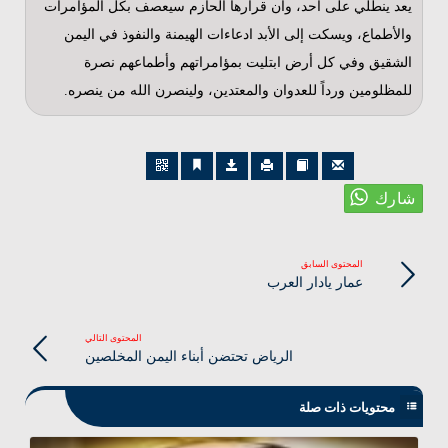
يعد ينطلي على أحد، وأن قرارها الحازم سيعصف بكل المؤامرات
والأطماع، ويسكت إلى الأبد ادعاءات الهيمنة والنفوذ في اليمن
الشقيق وفي كل أرض ابتليت بمؤامراتهم وأطماعهم نصرة
للمظلومين ورداً للعدوان والمعتدين، ولينصرن الله من ينصره.
المحتوى السابق
عمار يادار العرب
المحتوى التالي
الرياض تحتضن أبناء اليمن المخلصين
محتويات ذات صلة