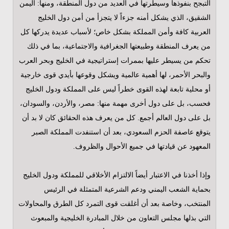
التبجح بنفوذها وسيطرتها في العديد من دول المنطقة، ومنها: اليمن
الشقيق، الذي يشكل أمنه جزءاً لا يتجزأ من أمن دول الخليج
العربية كافة وأمن المملكة بشكل خاص؛ لأسباب عديدة يدركها كل
من يعرف المنطقة وطبيعتها الجغرافية والاجتماعية، بما في ذلك
تحكم من يسيطر عليها بممرات إستراتيجية في الخليج وبحر العرب
والبحر الأحمر، لها أهمية عالمية ويشكل وقوعها بأيدي قوى خارجية
أو محلية تابعة لهذه القوى خطراً ليس على المملكة ودول الخليج
فحسب، بل على دول أخرى مهمة منها: مصر، والأردن، والسودان،
بل على دول العالم أجمع. كل من يعرف هذه الحقائق كان لا بد أن
يتوقع عاصفة الحزم السعودي، بعد أن استنفدت المملكة الصبر
المعهود عن قيادتها في جميع الأحوال والظروف.
وإذا أخذنا في الاعتبار أيضاً الالتزام الأخلاقي للمملكة ودول الخليج
بحماية الشعب اليمني ودعم الشرعية المتمثلة في الرئيس
المنتخب، وخاصة بعد أن أغلقت قوى التمرد كل الطرق والمحاولات
التي بذلها مجلس التعاون من خلال المبادرة الخليجية والمبعوث