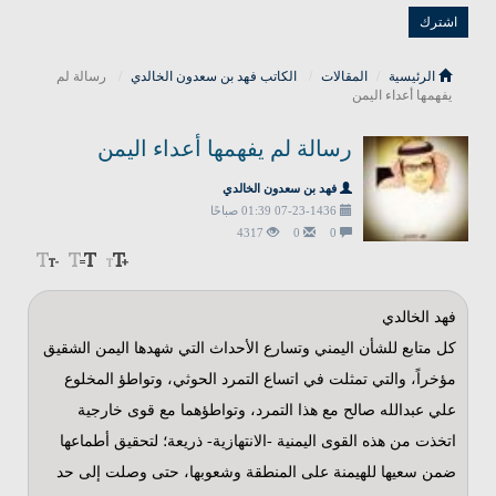
الرئيسية
المقالات
الكاتب فهد بن سعدون الخالدي
رسالة لم
يفهمها أعداء اليمن
رسالة لم يفهمها أعداء اليمن
فهد بن سعدون الخالدي
07-23-1436 01:39 صباحًا
4317
0
0
فهد الخالدي
كل متابع للشأن اليمني وتسارع الأحداث التي شهدها اليمن الشقيق
مؤخراً، والتي تمثلت في اتساع التمرد الحوثي، وتواطؤ المخلوع
علي عبدالله صالح مع هذا التمرد، وتواطؤهما مع قوى خارجية
اتخذت من هذه القوى اليمنية -الانتهازية- ذريعة؛ لتحقيق أطماعها
ضمن سعيها للهيمنة على المنطقة وشعوبها، حتى وصلت إلى حد