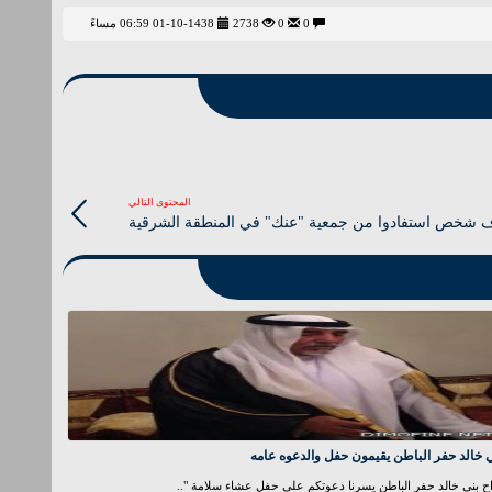
0
0
2738
01-10-1438 06:59 مساءً
المحتوى التالي
 خالد حفر الباطن يقيمون حفل والدعوه عامه
ح بني خالد حفر الباطن يسرنا دعوتكم على حفل عشاء سلامة "..