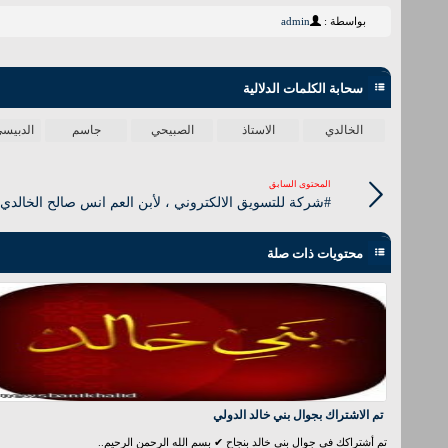
بواسطة :
admin
سحابة الكلمات الدلالية
الخالدي
الاستاذ
الصبيحي
جاسم
الدبيسي 16
المحتوى السابق
#شركة للتسويق الالكتروني ، لأبن العم انس صالح الخالدي
محتويات ذات صلة
تم الاشتراك بجوال بني خالد الدولي
تم أشتراكك في جوال بني خالد بنجاح ✔ بسم الله الرحمن الرحيم..