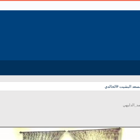
مسعد البشيت #الخالدي
د_الدليهي