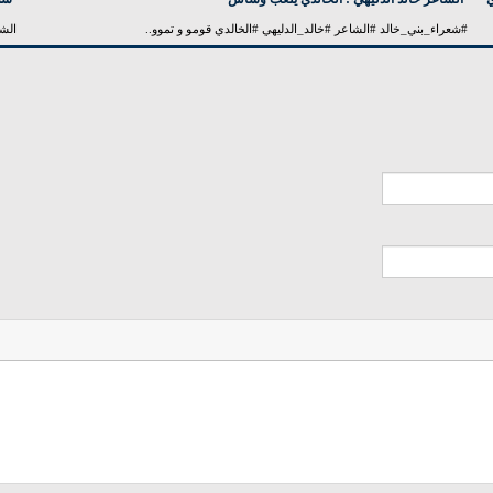
#شعراء_بني_خالد #الشاعر #خالد_الدليهي #الخالدي قومو و تموو..
الشا