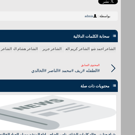
بواسطة :
admin
سحابة الكلمات الدلالية
الشاعر احمد شوقي
الشاعر كريم العراقي
الشاعر جرير
الشاعر هشام الجخ
الشاعر ا
المحتوى السابق
#الطفله #ريف #محمد #الناصر #الخالدي
محتويات ذات صلة
شيلة حنا بني خالد كلمات الشاعر ناصر الضاحي اداء المنشد مسلم العواد الخالد