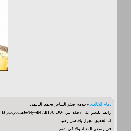
دهام الخالدي
#حومة_صقر الشاعر #حمد_الدليهي
رابط الفيديو على #قناة_بني_خالد https://youtu.be/NyvdNVdlT0U
انا الحقيق الجزل يافاضي رصيد
في وضعي المعتاد والا في شقر