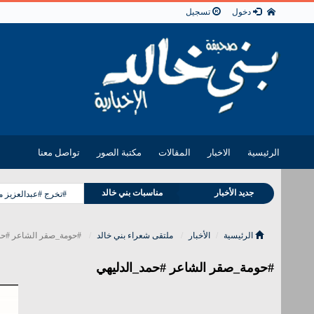
دخول
تسجيل
الرئيسية
الاخبار
المقالات
مكتبة الصور
تواصل معنا
جديد الأخبار
مناسبات بني خالد
#تخرج #عبدالعزيز 
وفيات بني خالد
الرئيسية
الأخبار
ملتقى شعراء بني خالد
#حومة_صقر الشاعر #حم
#حومة_صقر الشاعر #حمد_الدليهي