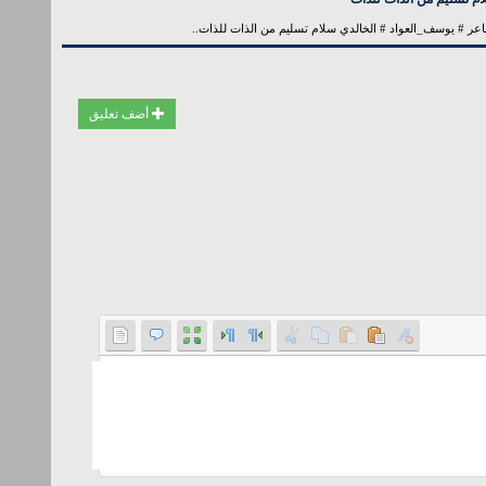
عر # يوسف_العواد # الخالدي سلام تسليم من الذات للذات..
أضف تعليق