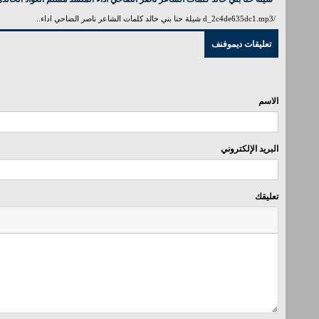
/d_2c4de635dc1.mp3 شيلة حنا بني خالد كلمات الشاعر ناصر الضاحي اداء..
تعليقات ديموفنف
الاسم
البريد الإلكتروني
تعليقك