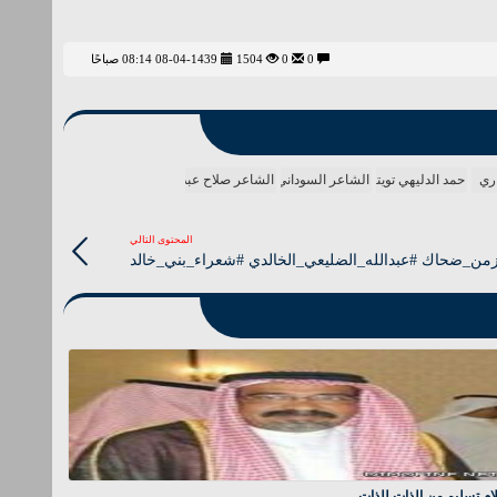
0
0
1504
08-04-1439 08:14 صباحًا
ري
حمد الدليهي تويتر
الشاعر السوداني
الشاعر صلاح عبدالله
المحتوى التالي
من_ضحاك #عبدالله_الضليعي_الخالدي #شعراء_بني_خالد
م تسليم من الذات للذات