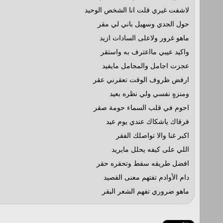
لاشفت غيري قلت انا الشخص الوحيد
حول الجدي وسهيل باني لي مقر
ماهو غرور ولاعلى السادات ازيد
واكيد عيبي مااعترف به واستقر
عجزت اجامل والمجامل مايفيد
ارفض ظروف الوقت تعقرني عقر
ومنزهٍ نفسي ولي نظره بعيد
احوم في قلب السماء حومة صقر
فرقاك ياشكاك عندي يوم عيد
اكبر غنا والا تواصلك الفقر
اللي على كيفه يحلل مايريد
افضل طريقه سفط وتحقره حقر
دام الأوادم تفتهم معنى القصيد
ماهو ضروري تفهم الشعر البقر