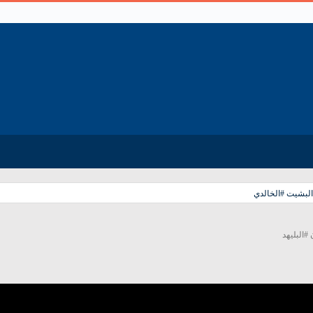
البشيت #الخالدي
#البليهد