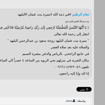
دهام الرطبي
#في ذمة الله #منيرة بنت عثمان #البليهد
﷽
{ يَا أَيَّتُهَا النَّفْسُ الْمُطْمَئِنَّةُ ارْجِعِي إِلَىٰ رَبِّكِ رَاضِيَةً مَّرْضِيَّةً فَادْخُلِي
انتقل إلى رحمة الله تعالى
" منيرة بنت عثمان البليهد زوجة سعود بن عبدالرحمن البليهد "
والصلاة عليه بعد صلاة العصر .
في جامع الراجحي. بالرياض والدفن بمقبرة النسيم
مكان التعزية في منزلهم بحي الربوه من الساعة ٤ عصراً الى الساعة ٨ مساءً
تلفون ٠٠٩٦٦١١٤٩٢٢٠٥٦
إنا لله وإنا إليه راجعون
بواسطة :
admin