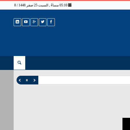
05:10 مساءً , السبت 25 صفر 1448 / 8 أغسطس 2026