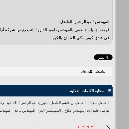
المهندس / عبدالرحمن الفاضل
فرصة جميلة جمعتني بالمهندس داوود الداوود نائب رئيس شركة أرامكو
في فندق كيمبيسكي العثمان بالخُبر.
بواسطة :
admin
سحابة الكلمات الدلالية
الفاضل سعيد
الفاضل بن عاشور
الفاضل الجبوري
عبدالرحمن الداخل
عبدالرح
الفاضل حامد الجبوري
المهندس صلاح عطية
المهندسين العرب
المهندس ماجد
المهندس
المحتوى السابق