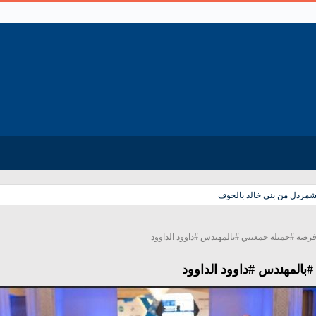
لشمردل من بني خالد بالجوف
صة #جميلة جمعتني #بالمهندس #داوود الداوود
المهندس #داوود الداوود