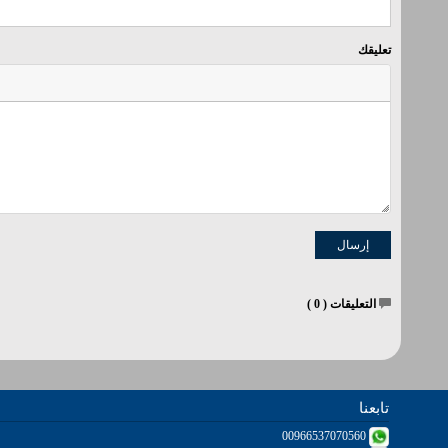
تعليقك
التعليقات (
0
)
تابعنا
00966537070560