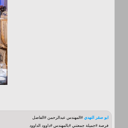
ابو صقر النهدي
#المهندس عبدالرحمن #الفاضل
فرصة #جميلة جمعتني #بالمهندس #داوود الداوود