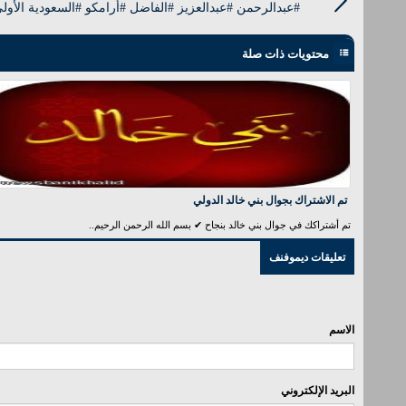
#عبدالرحمن #عبدالعزيز #الفاضل #‏أرامكو #السعودية الأول
محتويات ذات صلة
تم الاشتراك بجوال بني خالد الدولي
تم أشتراكك في جوال بني خالد بنجاح ✔ بسم الله الرحمن الرحيم..
تعليقات ديموفنف
الاسم
البريد الإلكتروني